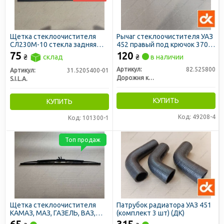
Щетка стеклоочистителя
Рычаг стеклоочистителя УАЗ
СЛ230М-10 стекла задняя
452 правый под крючок 370
МТЗ-80/82,УРАЛ и др. под
мм (ДК)
75
120
₴
склад
₴
в наличии
крюк 350мм (пр-во SILA)
Артикул:
82.525800
Артикул:
31.5205400-01
Дорожня карта
S.I.L.A.
КУПИТЬ
КУПИТЬ
Код: 49208-4
Код: 101300-1
Топ продаж
Щетка стеклоочистителя
Патрубок радиатора УАЗ 451
КАМАЗ, МАЗ, ГАЗЕЛЬ, ВАЗ,
(комплект 3 шт) (ДК)
УАЗ, ГАЗ 3302, 2705 (500мм,