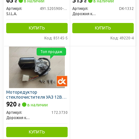
65
315
₴
в наличии
₴
в наличии
под крюк) (S.I.L.A. AC)
Артикул:
491.5205900-40
Артикул:
DK-1332
S.I.L.A.
Дорожня карта
КУПИТЬ
КУПИТЬ
Код: 85145-5
Код: 49220-4
Топ продаж
Моторедуктор
стеклоочистителя УАЗ 12В
20Вт (ДК)
920
₴
в наличии
Артикул:
172.3730
Дорожня карта
КУПИТЬ