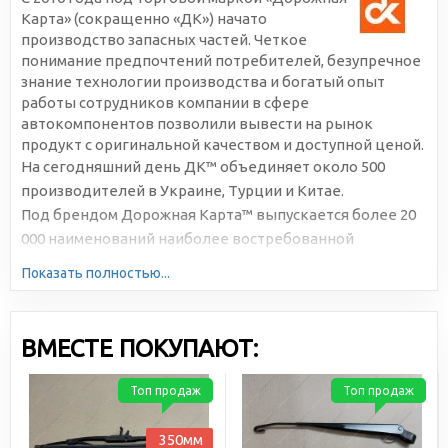
Карта» (сокращенно «ДК») начато
производство запасных частей. Четкое
понимание предпочтений потребителей, безупречное
знание технологии производства и богатый опыт
работы сотрудников компании в сфере
автокомпонентов позволили вывести на рынок
продукт с оригинальной качеством и доступной ценой.
На сегодняшний день ДК™ объединяет около 500
производителей в Украине, Турции и Китае.
Под брендом Дорожная Карта™ выпускается более 20
000 наименований наиболее востребованной
автомобильной продукции. Большая серийность,
Показать полностью...
высокотехнологичное производство и отлаженная
логистика позволяют снижать себестоимость и делать
цены доступными для всех участников рынка.
ВМЕСТЕ ПОКУПАЮТ:
Топ продаж
Топ продаж
350мм