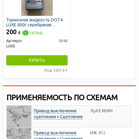
Тормозная жидкость DOT4
LUXЕ 800г серебряная
канистра
200
₴
склад
Артикул:
8848
LUXE
КУПИТЬ
Код: 54214-1
ПРИМЕНЯЕМОСТЬ ПО СХЕМАМ
Привод выключения
ЛуАЗ 969М
сцепления » Сцепление
Привод выключения
ИЖ 412
сцепления » Сцепление