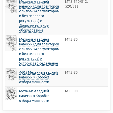
Механизм задней
МТЗ-510/512,
навески (для тракторов
520/522
с силовым регулятором
и без силового
регулятора) »
Дополнительное
оборудование
Механизм задней
МТЗ-80
навески (для тракторов
с силовым регулятором
и без силового
регулятора) »
Устройство седельное
4605 Механизм задней
МТЗ-80
навески » Коробка
отбора мощности
Механизм задней
МТЗ-80
навески » Коробка
отбора мощности