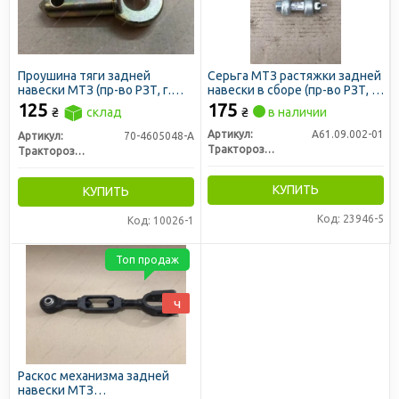
Проушина тяги задней
Серьга МТЗ растяжки задней
навески МТЗ (пр-во РЗТ, г.
навески в сборе (пр-во РЗТ, г.
Ромны)
Ромны)
125
175
₴
склад
₴
в наличии
Артикул:
А61.09.002-01
Артикул:
70-4605048-А
Тракторозапчасть г. Ромны
Тракторозапчасть г. Ромны
КУПИТЬ
КУПИТЬ
Код: 23946-5
Код: 10026-1
Топ продаж
ч
Раскос механизма задней
навески МТЗ