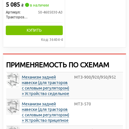
РЗТ г. Ромны)
5 085
₴
в наличии
Артикул:
50-4605030-А3
Тракторозапчасть г. Ромны
КУПИТЬ
Код: 36404-4
ПРИМЕНЯЕМОСТЬ ПО СХЕМАМ
Механизм задней
МТЗ-900/920/950/952
навески (для тракторов
с силовым регулятором)
» Устройство седельное
Механизм задней
МТЗ-570
навески (для тракторов
с силовым регулятором)
» Устройство прицепное