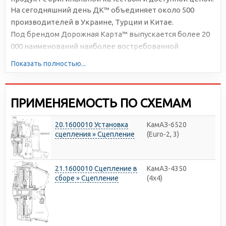
На сегодняшний день ДК™ объединяет около 500
производителей в Украине, Турции и Китае.
Под брендом Дорожная Карта™ выпускается более 20
000 наименований наиболее востребованной
автомобильной продукции. Большая серийность,
Показать полностью...
высокотехнологичное производство и отлаженная
логистика позволяют снижать себестоимость и делать
цены доступными для всех участников рынка.
ПРИМЕНЯЕМОСТЬ ПО СХЕМАМ
20.1600010 Установка
КамАЗ-6520
сцепления » Сцепление
(Euro-2, 3)
21.1600010 Сцепление в
КамАЗ-4350
сборе » Сцепление
(4х4)