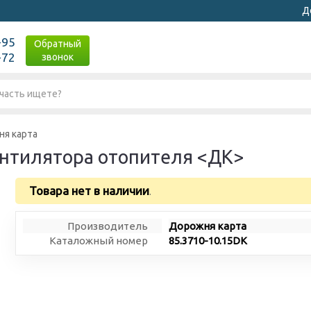
Д
-95
Обратный
-72
звонок
ня карта
нтилятора отопителя <ДК>
Товара нет в наличии
.
Производитель
Дорожня карта
Каталожный номер
85.3710-10.15DK