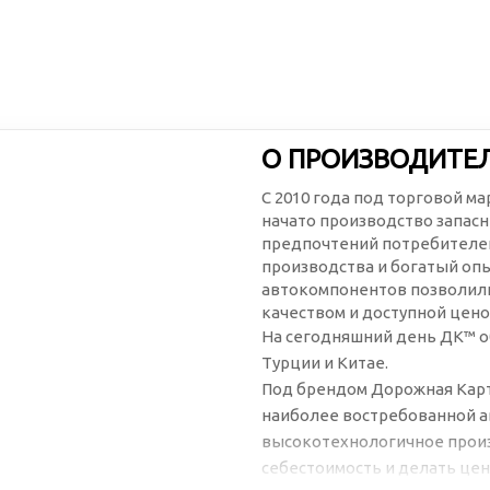
О ПРОИЗВОДИТЕ
С 2010 года под торговой м
начато производство запасн
предпочтений потребителей
производства и богатый оп
автокомпонентов позволили
качеством и доступной цено
На сегодняшний день ДК™ о
Турции и Китае.
Под брендом Дорожная Карт
наиболее востребованной а
высокотехнологичное произ
себестоимость и делать цен