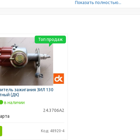
Показать полностью...
Топ продаж
итель зажигания ЗИЛ 130
тный (ДК)
в наличии
24.3706А2
арта
Код: 48920-4