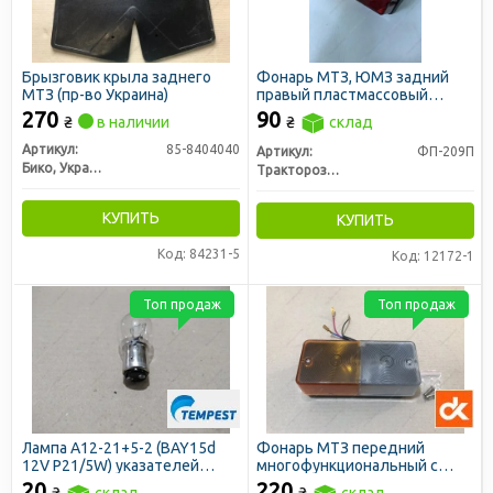
Брызговик крыла заднего
Фонарь МТЗ, ЮМЗ задний
МТЗ (пр-во Украина)
правый пластмассовый
корпус, 160x87x98 (Руслан-
270
90
₴
в наличии
₴
склад
Комплект)
Артикул:
85-8404040
Артикул:
ФП-209П
Бико, Украина
Тракторозапчасть г. Ромны
КУПИТЬ
КУПИТЬ
Код: 84231-5
Код: 12172-1
Топ продаж
Топ продаж
Лампа А12-21+5-2 (BAY15d
Фонарь МТЗ передний
12V P21/5W) указателей
многофункциональный с
поворотов и стоп-сигналов
лампами (ДК)
20
220