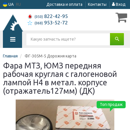
UA
RU
Доставка и оплата
Контакты
Вход
822-42-95
(050)
953-52-72
(068)
Главная
ФГ-305М-5 Дорожня карта
Фара МТЗ, ЮМЗ передняя
рабочая круглая с галогеновой
лампой H4 в метал. корпусе
(отражатель127мм) (ДК)
Топ продаж