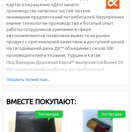
Карта» (сокращенно «ДК») начато
производство запасных частей. Четкое
понимание предпочтений потребителей, безупречное
знание технологии производства и богатый опыт
работы сотрудников компании в сфере
автокомпонентов позволили вывести на рынок
продукт с оригинальной качеством и доступной ценой.
На сегодняшний день ДК™ объединяет около 500
производителей в Украине, Турции и Китае.
Под брендом Дорожная Карта™ выпускается более 20
000 наименований наиболее востребованной
автомобильной продукции. Большая серийность,
Показать полностью...
высокотехнологичное производство и отлаженная
логистика позволяют снижать себестоимость и делать
цены доступными для всех участников рынка.
ВМЕСТЕ ПОКУПАЮТ:
Топ продаж
Топ продаж