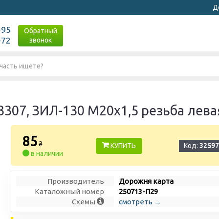
Д
-95
Обратный
-72
звонок
 3307, ЗИЛ-130 М20х1,5 резьба лева
85
₴
КУПИТЬ
Код:
32597
в наличии
Производитель
Дорожня карта
Каталожный номер
250713-П29
Схемы
смотреть →