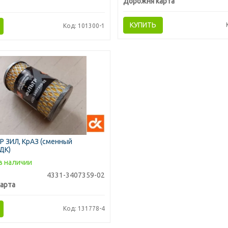
Дорожня карта
КУПИТЬ
Код: 101300-1
Р ЗИЛ, КрАЗ (сменный
ДК)
в наличии
4331-3407359-02
арта
Код: 131778-4