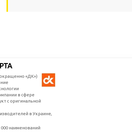
РТА
(сокращенно «ДК»)
ание
хнологии
омпании в сфере
кт с оригинальной
изводителей в Украине,
 000 наименований