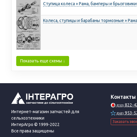
Ступица колеса » Рама, бамперы и брызговик
Колеса, ступицы и барабаны тормозные » Рам
Показать еще схемы ↓
Контакты
822-4
(050)
Интернет-магазин запчастей для
953-5
(068)
сельхозтехники
Заказать зво
ИнтерАгро © 1999-2022
Все права защищены