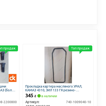
оп продаж
Топ продаж
дачи
Прокладка картера масляного УРАЛ,
ПАЗ (болты
КАМАЗ 4310, ЗИЛ 133 ГЯ резино-
пробковая
345
₴
в наличии
08-2200800
Артикул:
740-1009040-10