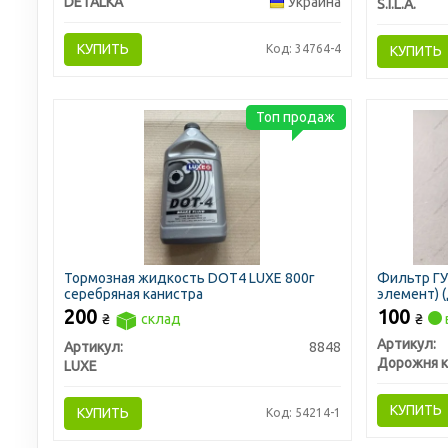
DETALKA
Украина
S.I.L.A.
КУПИТЬ
Код: 34764-4
КУПИТЬ
Топ продаж
Тормозная жидкость DOT4 LUXЕ 800г
Фильтр ГУ
серебряная канистра
элемент) (
200
100
₴
склад
₴
Артикул:
Артикул:
8848
Дорожня к
LUXE
КУПИТЬ
КУПИТЬ
Код: 54214-1