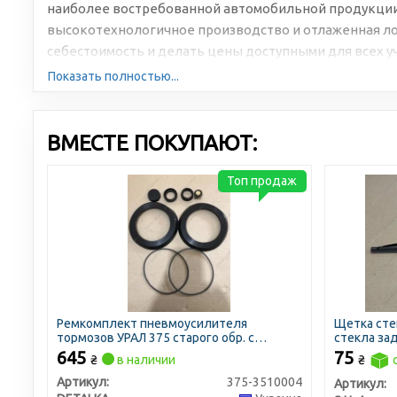
наиболее востребованной автомобильной продукции
высокотехнологичное производство и отлаженная л
себестоимость и делать цены доступными для всех у
Показать полностью...
ВМЕСТЕ ПОКУПАЮТ:
Топ продаж
Ремкомплект пневмоусилителя
Щетка сте
тормозов УРАЛ 375 старого обр. с
стекла зад
главным (полный) (DETALKA)
крюк 350мм
645
75
₴
в наличии
₴
Артикул:
375-3510004
Артикул: