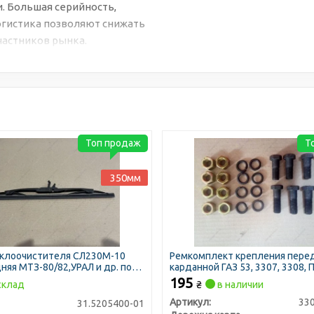
. Большая серийность,
огистика позволяют снижать
частников рынка.
Топ продаж
Т
350мм
клоочистителя СЛ230М-10
Ремкомплект крепления пере
няя МТЗ-80/82,УРАЛ и др. под
карданной ГАЗ 53, 3307, 3308, 
 (пр-во SILA)
в сб.) (ДК)
195
склад
₴
в наличии
Артикул:
33
31.5205400-01