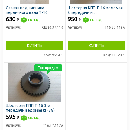
Стакан подшипника
Шестерня КПП Т-16 ведомая
первичного вала Т-16
2 передачи и
дифференциала (z=40/19)
630
950
₴
склад
₴
склад
Артикул:
СШ20.37.110
Артикул:
Т16.37.118А
КУПИТЬ
КУПИТЬ
Код: 9514-1
Код: 10328-1
Топ продаж
Шестерня КПП Т-16 3-й
передачи ведомая (z=38)
595
₴
склад
Артикул:
Т16.37.117А