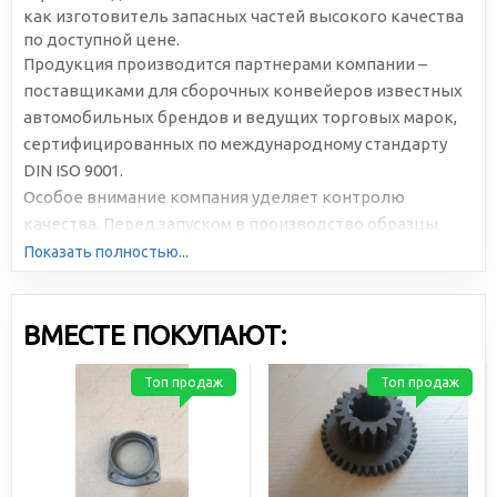
как изготовитель запасных частей высокого качества
по доступной цене.
Продукция производится партнерами компании –
поставщиками для сборочных конвейеров известных
автомобильных брендов и ведущих торговых марок,
сертифицированных по международному стандарту
DIN ISO 9001.
Особое внимание компания уделяет контролю
качества. Перед запуском в производство образцы
подвергаются многократному и всестороннему
Показать полностью...
тестированию.
ВМЕСТЕ ПОКУПАЮТ:
Топ продаж
Топ продаж