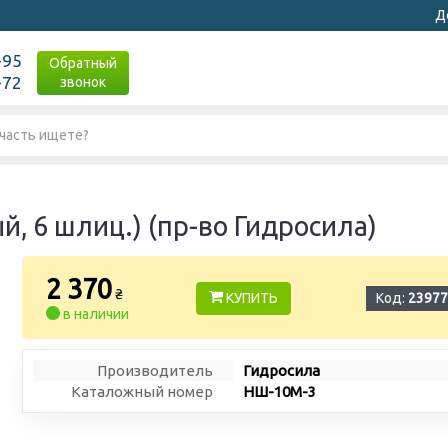
Д
-95
Обратный
-72
звонок
, 6 шлиц.) (пр-во Гидросила)
2 370
₴
КУПИТЬ
Код:
23977
в наличии
Производитель
Гидросила
Каталожный номер
НШ-10М-3