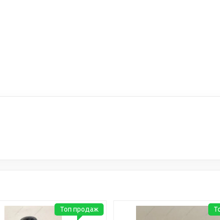
Топ продаж
Т