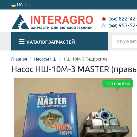
UA
RU
822-42
(050)
953-52
(068)
КАТАЛОГ ЗАПЧАСТЕЙ
Главная
Насосы НШ
НШ-10М-3 Гидросила
Насос НШ-10М-3 MASTER (правый
Топ продаж