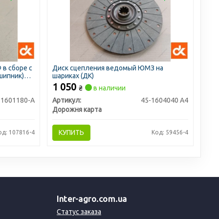
в сборе с
Диск сцепления ведомый ЮМЗ на
шипник)
шариках (ДК)
1 050
₴
в наличии
-1601180-А
Артикул:
45-1604040 А4
Дорожня карта
КУПИТЬ
од: 107816-4
Код: 59456-4
Inter-agro.com.ua
Статус заказа