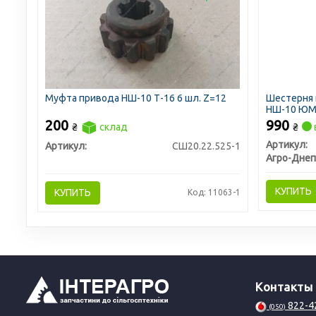
Муфта привода НШ-10 Т-16 6 шл. Z=12
Шестерня 
НШ-10 ЮМЗ
200
990
₴
склад
₴
Артикул:
Артикул:
СШ20.22.525-1
Агро-Днеп
КУПИТЬ
КУПИТЬ
Код: 11063-1
Контакты
822-4
(050)