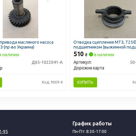
привода масляного насоса
Отводка сцепления МТЗ, Т25Ф 
 (пр-во Украина)
подшипником (выжимной под
(ДК)
510
в наличии
₴
в наличии
Д65-1022041-А
Артикул:
50
р
Дорожня карта
КУПИТЬ
Код: 9669-4
К
График работы
2-95
Пн-Пт: 8:30-17:00