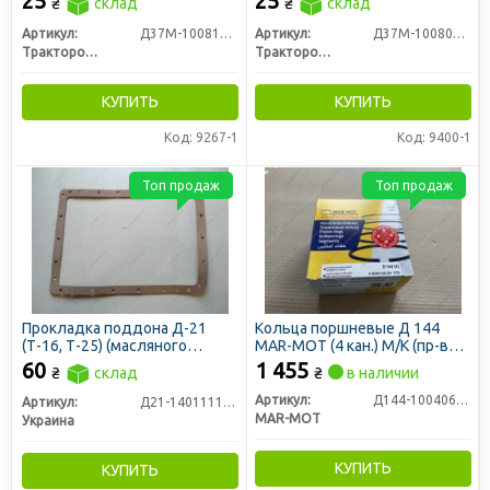
25
25
₴
склад
₴
склад
Артикул:
Д37М-1008170Б-Р
Артикул:
Д37М-1008070Б-Р
Трактородеталь г. Лозовая
Трактородеталь г. Лозовая
КУПИТЬ
КУПИТЬ
Код: 9267-1
Код: 9400-1
Топ продаж
Топ продаж
Прокладка поддона Д-21
Кольца поршневые Д 144
(Т-16, Т-25) (масляного
MAR-MOT (4 кан.) М/К (пр-во
картера)
Польша)
60
1 455
₴
склад
₴
в наличии
Артикул:
Д144-1004060-01
Артикул:
Д21-1401111-А2
MAR-MOT
Украина
КУПИТЬ
КУПИТЬ