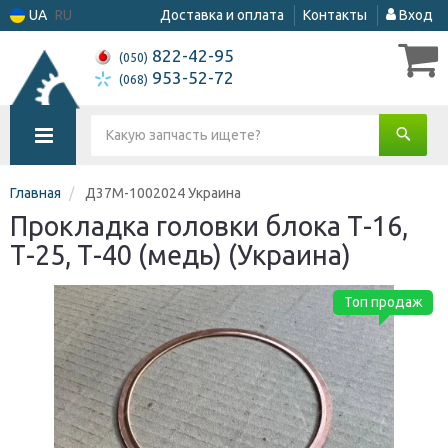
UA
RU
Доставка и оплата
Контакты
Вход
822-42-95
(050)
953-52-72
(068)
Главная
Д37М-1002024 Украина
Прокладка головки блока Т-16,
Т-25, Т-40 (медь) (Украина)
Топ продаж