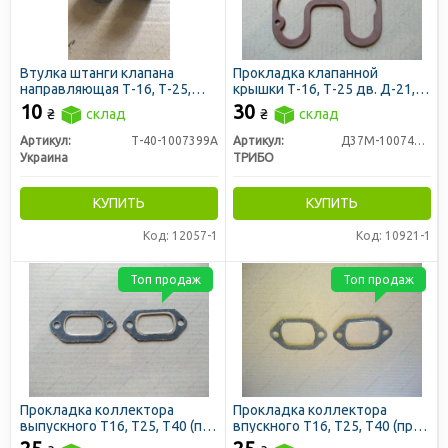
Втулка штанги клапана
Прокладка клапанной
направляющая Т-16, Т-25,
крышки Т-16, Т-25 дв. Д-21,
Т-40
Т-40 дв. Д-144 (пр-во Трибо)
10
30
₴
склад
₴
склад
Артикул:
Т-40-1007399А
Артикул:
Д37М-1007419-А2
Украина
ТРИБО
КУПИТЬ
КУПИТЬ
Код: 12057-1
Код: 10921-1
Топ продаж
Топ продаж
Прокладка коллектора
Прокладка коллектора
выпускного Т16, Т25, Т40 (пр-
впускного Т16, Т25, Т40 (пр-
во ЛЗТД)
во ЛЗТД)