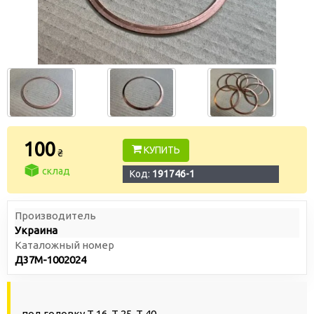
100
КУПИТЬ
₴
склад
Код:
191746-1
Производитель
Украина
Каталожный номер
Д37М-1002024
под головку Т 16, Т 25, Т 40