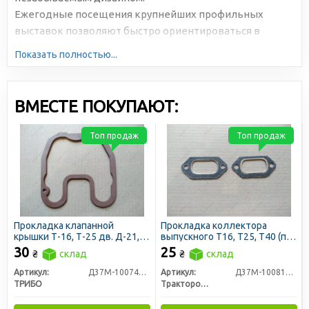
Ежегодные посещения крупнейших профильных
выставок позволяют быстро ориентироваться в
новейших технологиях и оперативно реагировать на
Показать полностью...
запросы потребителей, что позволяет TEMPEST
занимать лидирующие позиции на рынке. Ассортимент
торговой марки постоянно растет и пополняется
ВМЕСТЕ ПОКУПАЮТ:
новыми позициями и целыми линейками товаров.
Топ продаж
Топ продаж
Прокладка клапанной
Прокладка коллектора
крышки Т-16, Т-25 дв. Д-21,
выпускного Т16, Т25, Т40 (пр-
Т-40 дв. Д-144 (пр-во Трибо)
во ЛЗТД)
30
25
₴
склад
₴
склад
Артикул:
Д37М-1007419-А2
Артикул:
Д37М-1008170Б-Р
ТРИБО
Трактородеталь г. Лозовая