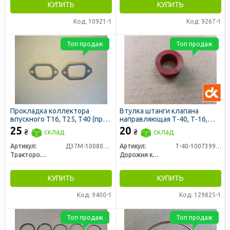
КУПИТЬ
КУПИТЬ
Код: 10921-1
Код: 9267-1
Топ продаж
Топ продаж
Прокладка коллектора
Втулка штанги клапана
впускного Т16, Т25, Т40 (пр-
направляющая Т-40, Т-16,
во ЛЗТД)
Т-25 (Д30-100739А) (красная)
25
20
₴
склад
₴
склад
(ДК)
Артикул:
Д37М-1008070Б-Р
Артикул:
Т-40-1007399А-R
Трактородеталь г. Лозовая
Дорожня карта
КУПИТЬ
КУПИТЬ
Код: 9400-1
Код: 129825-1
Топ продаж
Топ продаж