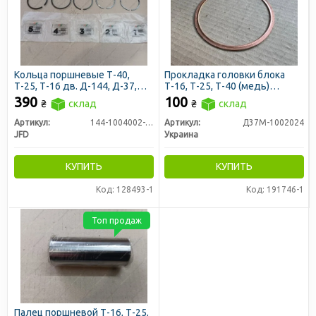
Кольца поршневые Т-40,
Прокладка головки блока
Т-25, Т-16 дв. Д-144, Д-37,
Т-16, Т-25, Т-40 (медь)
Д-21 5-кан (2 масл. кольца) П/
(Украина)
390
100
₴
склад
₴
склад
К (JFD)
Артикул:
144-1004002-A5 (JFD)
Артикул:
Д37М-1002024
JFD
Украина
КУПИТЬ
КУПИТЬ
Код: 128493-1
Код: 191746-1
Топ продаж
Палец поршневой Т-16, Т-25,