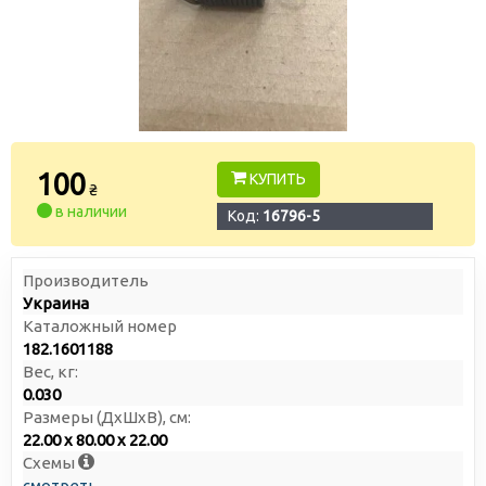
100
КУПИТЬ
₴
в наличии
Код:
16796-5
Производитель
Украина
Каталожный номер
182.1601188
Вес, кг:
0.030
Размеры (ДxШxВ), см:
22.00 x 80.00 x 22.00
Схемы
смотреть →