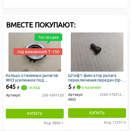
ВМЕСТЕ ПОКУПАЮТ:
Топ продаж
під вижимний Т-150
Кольцо отжимных рычагов
Штифт-фиксатор рычага
ЯМЗ усиленное под
переключения передач (пр-
выжимной Т-150 (кольцо
во ЯМЗ)
645
5
₴
склад
₴
в наличии
упорное)
Артикул:
236У-1702128-А
Артикул:
236-1601120
ЯМЗ
КУПИТЬ
КУПИТЬ
Код: 15397-5
Код: 9806-1