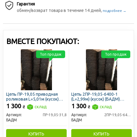
Гарантия
обмен/возврат товара в течение 14 дней,
подробнее →
ВМЕСТЕ ПОКУПАЮТ:
Топ продаж
Топ продаж
Цепь ПР-19,05 приводная
Цепь 2ПР-19,05-6400-1
роликовая L=5,01м (кусок)
(L=2,99м) (кусок) (БАДМ)
(БАДМ)
приводная роликовая
1 300
1 300
₴
склад
₴
склад
Артикул:
ПР-19,05-31,8
Артикул:
2ПР-19,05-6400-1
БАДМ
БАДМ
КУПИТЬ
КУПИТЬ