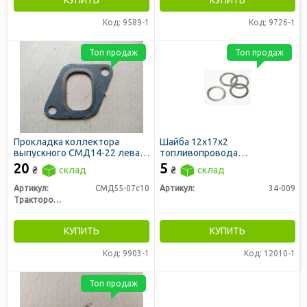
Код: 9589-1
Код: 9726-1
Топ продаж
Топ продаж
Прокладка коллектора
Шайба 12х17х2
выпускного СМД14-22 левая
топливопровода
(пр-во ЛЗТД)
алюминиевая
20
5
₴
склад
₴
склад
Артикул:
СМД55-07с10
Артикул:
34-009
Трактородеталь г. Лозовая
КУПИТЬ
КУПИТЬ
Код: 9903-1
Код: 12010-1
Топ продаж