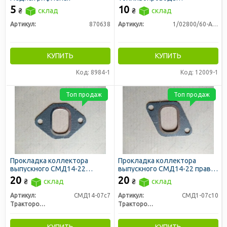
алюминиевая
5
10
₴
склад
₴
склад
Артикул:
870638
Артикул:
1/02800/60-Ал-01
КУПИТЬ
КУПИТЬ
Код: 8984-1
Код: 12009-1
Топ продаж
Топ продаж
Прокладка коллектора
Прокладка коллектора
выпускного СМД14-22
выпускного СМД14-22 правая
средняя (пр-во ЛЗТД)
(пр-во ЛЗТД)
20
20
₴
склад
₴
склад
Артикул:
СМД14-07с7
Артикул:
СМД1-07с10
Трактородеталь г. Лозовая
Трактородеталь г. Лозовая
КУПИТЬ
КУПИТЬ