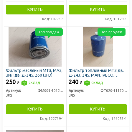
КУПИТЬ
КУПИТЬ
Код: 10771-1
Код: 10129-1
Топ продаж
Топ продаж
Фильтр масляный МТЗ, МАЗ,
Фильтр топливный МТЗ дв.
ЗИЛ дв. Д-245, 260 (JFD)
Д-243, 245, MAN, IVECO,
ISUZU, ЮМЗ (РД-032) со
250
240
₴
склад
₴
склад
сливом отстоя (JFD)
Артикул:
ФМ009-1012005
Артикул:
ФТ020-1117010
JFD
JFD
КУПИТЬ
КУПИТЬ
Код: 122739-1
Код: 126053-1