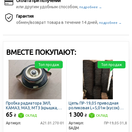
Оплата при получении
или другим удобным способом,
подробнее →
Гарантия
обмен/возврат товара в течение 14 дней,
подробнее →
ВМЕСТЕ ПОКУПАЮТ:
Топ продаж
Топ продаж
Пробка радиатора ЗИЛ,
Цепь ПР-19,05 приводная
КАМАЗ, МАЗ, МТЗ (крышка,
роликовая L=5,01м (кусок)
большая)
(БАДМ)
65
1 300
₴
склад
₴
склад
Артикул:
А21.01.270-01
Артикул:
ПР-19,05-31,8
БАДМ