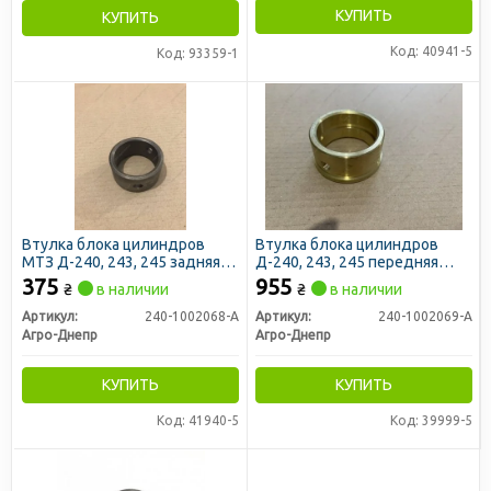
КУПИТЬ
КУПИТЬ
Код: 40941-5
Код: 93359-1
Втулка блока цилиндров
Втулка блока цилиндров
МТЗ Д-240, 243, 245 задняя
Д-240, 243, 245 передняя
(распредвала) (пр-во
(распределительного вала)
375
955
₴
в наличии
₴
в наличии
Украина)
(пр-во Украина)
Артикул:
240-1002068-А
Артикул:
240-1002069-А
Агро-Днепр
Агро-Днепр
КУПИТЬ
КУПИТЬ
Код: 41940-5
Код: 39999-5