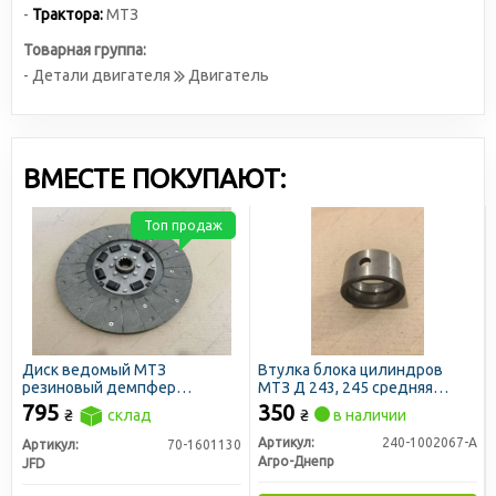
-
Трактора:
МТЗ
Товарная группа:
- Детали двигателя
Двигатель
ВМЕСТЕ ПОКУПАЮТ:
Топ продаж
Диск ведомый МТЗ
Втулка блока цилиндров
резиновый демпфер
МТЗ Д 243, 245 средняя
(асбестовые накладки) (пр-во
(распредвала) (пр-во
795
350
₴
склад
₴
в наличии
JFD)
Украина)
Артикул:
240-1002067-А
Артикул:
70-1601130
Агро-Днепр
JFD