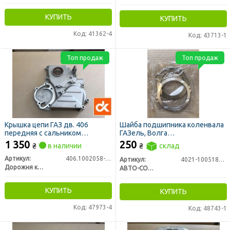
КУПИТЬ
КУПИТЬ
Код: 41362-4
Код: 43713-1
Топ продаж
Топ продаж
Крышка цепи ГАЗ дв. 406
Шайба подшипника коленвала
передняя с сальником
ГАЗель, Волга
ПРЕМИУМ (ДК)
(передняя+задняя)
1 350
250
₴
в наличии
₴
склад
Артикул:
406.1002058-10
Артикул:
4021-1005183/84
Дорожня карта
АВТО-СОЮЗ 88
КУПИТЬ
КУПИТЬ
Код: 47973-4
Код: 48743-1