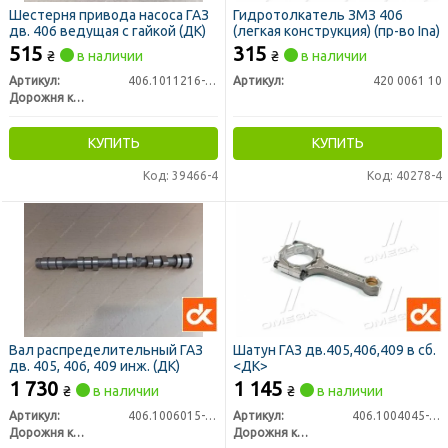
Шестерня привода насоса ГАЗ
Гидротолкатель ЗМЗ 406
дв. 406 ведущая с гайкой (ДК)
(легкая конструкция) (пр-во Ina)
515
315
₴
в наличии
₴
в наличии
Артикул:
406.1011216-10
Артикул:
420 0061 10
Дорожня карта
КУПИТЬ
КУПИТЬ
Код: 39466-4
Код: 40278-4
Вал распределительный ГАЗ
Шатун ГАЗ дв.405,406,409 в сб.
дв. 405, 406, 409 инж. (ДК)
<ДК>
1 730
1 145
₴
в наличии
₴
в наличии
Артикул:
406.1006015-10
Артикул:
406.1004045-01
Дорожня карта
Дорожня карта