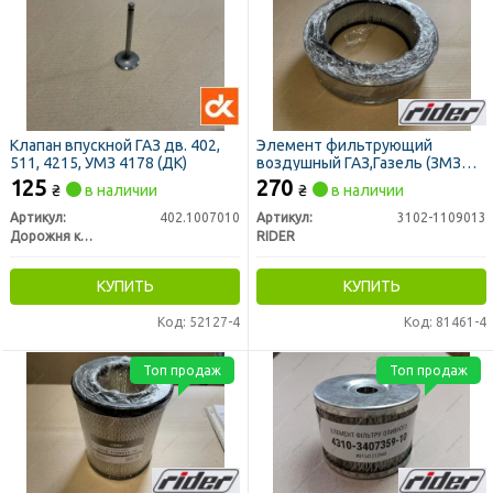
Клапан впускной ГАЗ дв. 402,
Элемент фильтрующий
511, 4215, УМЗ 4178 (ДК)
воздушный ГАЗ,Газель (ЗМЗ
402,406),УМЗ 4215 (RIDER)
125
270
₴
в наличии
₴
в наличии
Артикул:
402.1007010
Артикул:
3102-1109013
Дорожня карта
RIDER
КУПИТЬ
КУПИТЬ
Код: 52127-4
Код: 81461-4
Топ продаж
Топ продаж