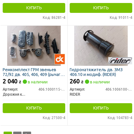
КУПИТЬ
КУПИТЬ
Код: 86281-4
Код: 91011-4
Ремкомплект ГРМ звеньев
Гидронатяжитель дв. ЗМЗ
72/92 дв. 405, 406, 409 (рычаги,
406.10 и модиф. (RIDER)
цепи, успокители, гидронат.)
2 040
260
₴
в наличии
₴
в наличии
Евро-3 (ДК)
Артикул:
406.1000115-10
Артикул:
406.1006100-20
Дорожня карта
RIDER
КУПИТЬ
КУПИТЬ
Код: 27500-4
Код: 104783-4