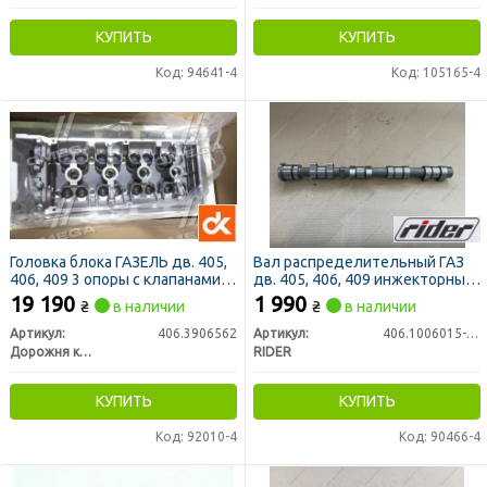
КУПИТЬ
КУПИТЬ
Код: 94641-4
Код: 105165-4
Головка блока ГАЗЕЛЬ дв. 405,
Вал распределительный ГАЗ
406, 409 3 опоры с клапанами в
дв. 405, 406, 409 инжекторный
сб. (ДК)
(распредвал) (RIDER)
19 190
1 990
₴
в наличии
₴
в наличии
Артикул:
406.3906562
Артикул:
406.1006015-10
Дорожня карта
RIDER
КУПИТЬ
КУПИТЬ
Код: 92010-4
Код: 90466-4