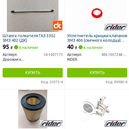
Штанга толкателя ГАЗ 3302
Уплотнитель крышки клапанов
ЗМЗ 402 (ДК)
ЗМЗ 406 (свечного колодца)
нов. обр. (красный силикон)
95
40
₴
в наличии
₴
в наличии
(RIDER)
Артикул:
54-1007175
Артикул:
406.1007248-10
Дорожня карта
RIDER
КУПИТЬ
КУПИТЬ
Код: 55075-4
Код: 89980-4