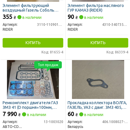
Элемент фильтрующий
Элемент фильтра масляного
воздушный Газель Соболь
ГУР КАМАЗ (RIDER)
(ЗМЗ 405) (RIDER)
355
90
₴
в наличии
₴
в наличии
Артикул:
3110-1109013-77
Артикул:
4310-3407359-10
RIDER
RIDER
КУПИТЬ
КУПИТЬ
Код: 81655-4
Код: 86339-4
Топ продаж
Ремкомплект двигателя ГАЗ
Прокладка коллектора ВОЛГА,
ЗМЗ 41 (D поршня=100мм,
ГАЗЕЛЬ, УАЗ с двиг. ЗМЗ 405,
полный к-кт)
406, 409 (пр-во БЦМ)
7 990
60
₴
в наличии
₴
в наличии
Артикул:
13-1003020
Артикул:
406.1008027-01
АВТО-СОЮЗ 88
Беларусь