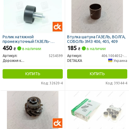
Ролик натяжной
Втулка шатуна ГАЗЕЛЬ, ВОЛГА,
промежуточный ГАЗЕЛЬ-
СОБОЛЬ ЗМЗ 406, 405, 409
БИЗНЕС дв.CUMMINS ISF2.8
450
185
₴
в наличии
₴
в наличии
<ДК>
Артикул:
5254599
Артикул:
406.1004052-10
Дорожня карта
DETALKA
Украина
КУПИТЬ
КУПИТЬ
Код: 32620-4
Код: 39344-4