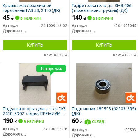
Крышка маслозаливной
Гидротолкатель дв. ЗМЗ 406
горловины ГАЗ 53, 2410 (ДК)
(тяжелая конструкция) (ДК)
45
140
₴
в наличии
₴
в наличии
Артикул:
24-1009146-02
Артикул:
406-1007045
Дорожня карта
Дорожня карта
КУПИТЬ
КУПИТЬ
Код: 36837-4
Код: 43221-4
Топ продаж
Подушка опоры двигателя ГАЗ
Подшипник 180503 (62203-2RS)
2410, 3302 задняя ПРЕМИУМ
(ДК)
(ДК)
190
60
₴
в наличии
₴
склад
Артикул:
24-1001050-Б
Артикул:
180503
Дорожня карта
Дорожня карта