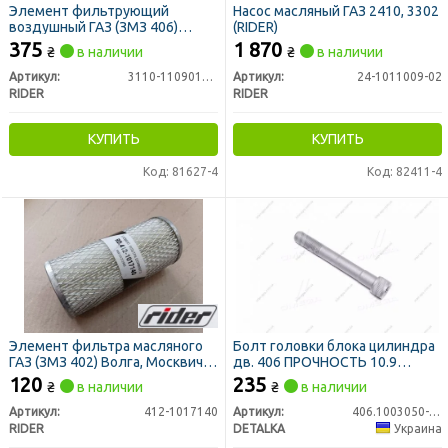
Элемент фильтрующий
Насос масляный ГАЗ 2410, 3302
воздушный ГАЗ (ЗМЗ 406)
(RIDER)
низкий (RIDER)
375
1 870
₴
в наличии
₴
в наличии
Артикул:
3110-1109013-10
Артикул:
24-1011009-02
RIDER
RIDER
КУПИТЬ
КУПИТЬ
Код: 81627-4
Код: 82411-4
Элемент фильтра масляного
Болт головки блока цилиндра
ГАЗ (ЗМЗ 402) Волга, Москвич
дв. 406 ПРОЧНОСТЬ 10.9
(RIDER)
(М14х1,5х102, нового образца,
120
235
₴
в наличии
₴
в наличии
тефлоновый) (DETALKA)
Артикул:
412-1017140
Артикул:
406.1003050-10
RIDER
DETALKA
Украина