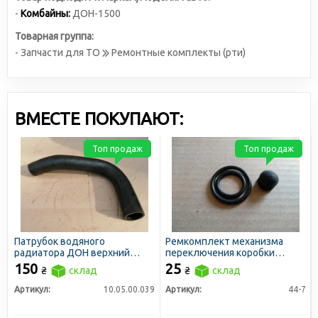
-
Комбайны:
ДОН-1500
Товарная группа:
- Запчасти для ТО
Ремонтные комплекты (рти)
ВМЕСТЕ ПОКУПАЮТ:
Топ продаж
Топ продаж
Патрубок водяного
Ремкомплект механизма
радиатора ДОН верхний
переключения коробки
правый D=40
диапазонов ДОН
150
25
₴
склад
₴
склад
Артикул:
10.05.00.039
Артикул:
44-7