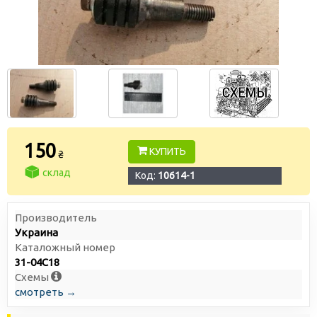
150
КУПИТЬ
₴
склад
Код:
10614-1
Производитель
Украина
Каталожный номер
31-04С18
Схемы
смотреть →