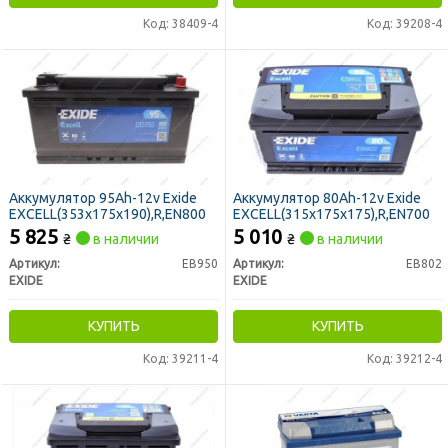
Код: 38409-4
Код: 39208-4
Аккумулятор 95Ah-12v Exide
Аккумулятор 80Ah-12v Exide
EXCELL(353х175х190),R,EN800
EXCELL(315х175х175),R,EN700
5 825
5 010
₴
в наличии
₴
в наличии
Артикул:
EB950
Артикул:
EB802
EXIDE
EXIDE
КУПИТЬ
КУПИТЬ
Код: 39211-4
Код: 39212-4