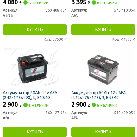
EN540
4 080
3 395
₴
в наличии
₴
в наличии
Артикул:
560 408 054
Артикул:
570 410 064
Varta
AFA
КУПИТЬ
КУПИТЬ
Код: 37530-4
Код: 44993-4
Аккумулятор 60Ah-12v AFA
Аккумулятор 60Ah-12v AFA
(242х175х190), L, EN540
(242х175х175), R, EN540
2 900
2 900
₴
в наличии
₴
в наличии
Артикул:
560 127 054
Артикул:
560 409 054
AFA
AFA
КУПИТЬ
КУПИТЬ