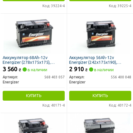
Код: 39224-4
Код: 39225-4
Аккумулятор 68Ah-12v
Аккумулятор 56Ah-12v
Energizer (278х175х175),
Energizer (242х175х190),
R,EN570
R,EN480
3 560
2 910
₴
в наличии
₴
в наличии
Артикул:
568 403 057
Артикул:
556 400 048
Energizer
Energizer
КУПИТЬ
КУПИТЬ
Код: 40171-4
Код: 40172-4