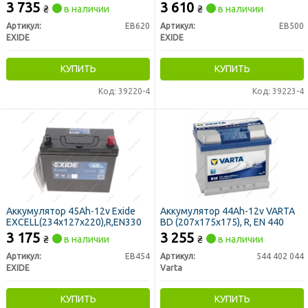
3 735
3 610
₴
в наличии
₴
в наличии
Артикул:
EB620
Артикул:
EB500
EXIDE
EXIDE
КУПИТЬ
КУПИТЬ
Код: 39220-4
Код: 39223-4
Аккумулятор 45Ah-12v Exide
Аккумулятор 44Ah-12v VARTA
EXCELL(234х127х220),R,EN330
BD (207х175х175), R, EN 440
3 175
3 255
₴
в наличии
₴
в наличии
Артикул:
EB454
Артикул:
544 402 044
EXIDE
Varta
КУПИТЬ
КУПИТЬ