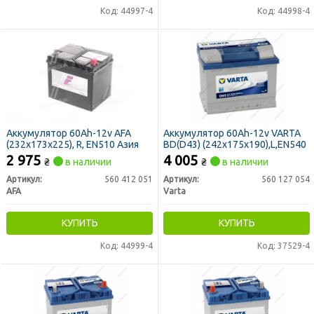
Код: 44997-4
Код: 44998-4
Аккумулятор 60Ah-12v AFA
Аккумулятор 60Ah-12v VARTA
(232х173х225), R, EN510 Азия
BD(D43) (242х175х190),L,EN540
2 975
4 005
₴
в наличии
₴
в наличии
Артикул:
560 412 051
Артикул:
560 127 054
AFA
Varta
КУПИТЬ
КУПИТЬ
Код: 44999-4
Код: 37529-4