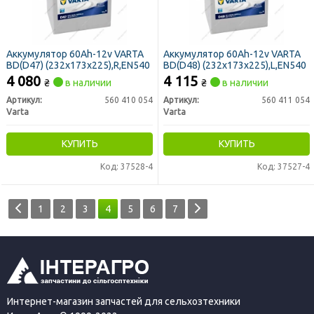
Аккумулятор 60Ah-12v VARTA
Аккумулятор 60Ah-12v VARTA
BD(D47) (232х173х225),R,EN540
BD(D48) (232х173х225),L,EN540
4 080
4 115
₴
в наличии
₴
в наличии
Артикул:
560 410 054
Артикул:
560 411 054
Varta
Varta
КУПИТЬ
КУПИТЬ
Код: 37528-4
Код: 37527-4
1
2
3
4
5
6
7
Интернет-магазин запчастей для сельхозтехники