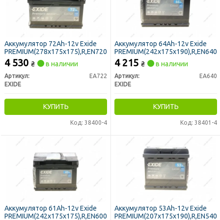
Аккумулятор 72Ah-12v Exide
Аккумулятор 64Ah-12v Exide
PREMIUM(278х175х175),R,EN720
PREMIUM(242х175х190),R,EN640
4 530
4 215
₴
в наличии
₴
в наличии
Артикул:
EA722
Артикул:
EA640
EXIDE
EXIDE
КУПИТЬ
КУПИТЬ
Код: 38400-4
Код: 38401-4
Аккумулятор 61Ah-12v Exide
Аккумулятор 53Ah-12v Exide
PREMIUM(242х175х175),R,EN600
PREMIUM(207х175х190),R,EN540