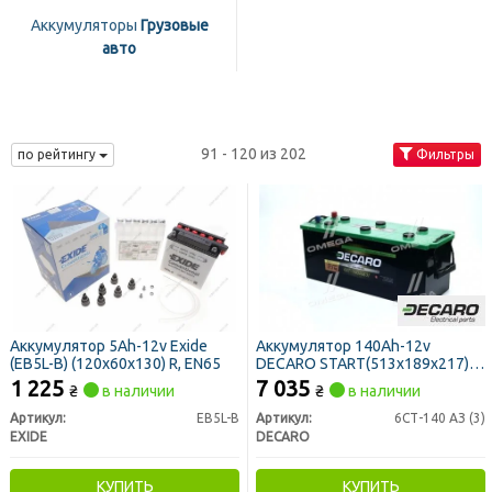
Аккумуляторы
Грузовые
авто
91 - 120 из 202
по рейтингу
Фильтры
Аккумулятор 5Ah-12v Exide
Аккумулятор 140Ah-12v
(EB5L-B) (120х60х130) R, EN65
DECARO START(513х189х217),
L,EN900
1 225
7 035
₴
в наличии
₴
в наличии
Артикул:
EB5L-B
Артикул:
6СТ-140 АЗ (3)
EXIDE
DECARO
КУПИТЬ
КУПИТЬ