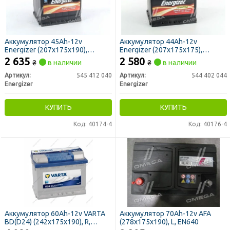
Аккумулятор 45Ah-12v
Аккумулятор 44Ah-12v
Energizer (207х175х190),
Energizer (207х175х175),
R,EN400
R,EN440
2 635
2 580
₴
в наличии
₴
в наличии
Артикул:
545 412 040
Артикул:
544 402 044
Energizer
Energizer
КУПИТЬ
КУПИТЬ
Код: 40174-4
Код: 40176-4
Аккумулятор 60Ah-12v VARTA
Аккумулятор 70Ah-12v AFA
BD(D24) (242х175х190), R,
(278x175x190), L, EN640