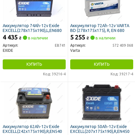
Аккумулятор 74Ah-12v Exide
Аккумулятор 72Ah-12v VARTA
EXCELL(278х175х190),L,EN680
BD (278х175х175), R, EN 680
4 435
5 255
₴
в наличии
₴
в наличии
Артикул:
EB741
Артикул:
572 409 068
EXIDE
Varta
КУПИТЬ
КУПИТЬ
Код: 39216-4
Код: 39217-4
Аккумулятор 62Ah-12v Exide
Аккумулятор 50Ah-12v Exide
EXCELL(242х175х190),R,EN540
EXCELL(207х175х190),R,EN450