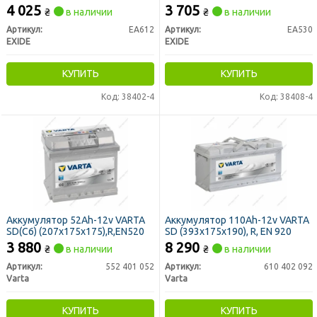
4 025
3 705
₴
в наличии
₴
в наличии
Артикул:
EA612
Артикул:
EA530
EXIDE
EXIDE
КУПИТЬ
КУПИТЬ
Код: 38402-4
Код: 38408-4
Аккумулятор 52Ah-12v VARTA
Аккумулятор 110Ah-12v VARTA
SD(C6) (207х175х175),R,EN520
SD (393x175x190), R, EN 920
3 880
8 290
₴
в наличии
₴
в наличии
Артикул:
552 401 052
Артикул:
610 402 092
Varta
Varta
КУПИТЬ
КУПИТЬ