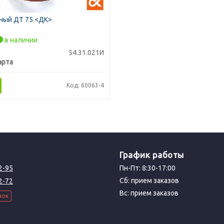
ный ДТ 75 <ДК>
в наличии
54.31.021И
арта
Код: 60063-4
График работы
2-95
Пн-Пт: 8:30-17:00
Сб: прием заказов
2-72
Вс: прием заказов
нок