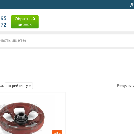
Д
-95
Обратный
-72
звонок
а:
Результ
по рейтингу