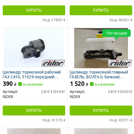
КУПИТЬ
КУПИТЬ
Код: 37800-4
Код: 40422-4
Топ продаж
Цилиндр тормозной рабочий
Цилиндр тормозной главный
ГАЗ 2410, 31029 передний
ГАЗЕЛЬ, ВОЛГА (с бачком)
левый (RIDER)
(RIDER)
390
1 520
₴
в наличии
₴
в наличии
Артикул:
2410-3501041
Артикул:
2410-3505010
RIDER
RIDER
КУПИТЬ
КУПИТЬ
Код: 41379-4
Код: 43231-4