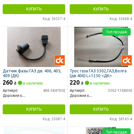
КУПИТЬ
КУПИТЬ
Код: 50537-4
Код: 53668-4
Топ продаж
Датчик фазы ГАЗ дв. 406, 405,
Трос газа ГАЗ 3302,ГАЗ,Волга
409 (ДК)
(дв.406) L=1250 <ДК>
260
220
₴
в наличии
₴
в наличии
Артикул:
406-3847050
Артикул:
3302-1108050
Дорожня карта
Дорожня карта
КУПИТЬ
КУПИТЬ
Код: 55087-4
Код: 58165-4
Топ продаж