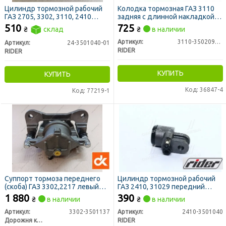
Цилиндр тормозной рабочий
Колодка тормозная ГАЗ 3110
ГАЗ 2705, 3302, 3110, 2410
задняя с длинной накладкой
задний d=12мм (RIDER)
STANDARD (RIDER)
510
725
₴
склад
₴
в наличии
Артикул:
3110-3502090-01
Артикул:
24-3501040-01
RIDER
RIDER
КУПИТЬ
КУПИТЬ
Код: 36847-4
Код: 77219-1
Суппорт тормоза переднего
Цилиндр тормозной рабочий
(скоба) ГАЗ 3302,2217 левый
ГАЗ 2410, 31029 передний
без колодок <ДК>
правый (RIDER)
1 880
390
₴
в наличии
₴
в наличии
Артикул:
3302-3501137
Артикул:
2410-3501040
Дорожня карта
RIDER