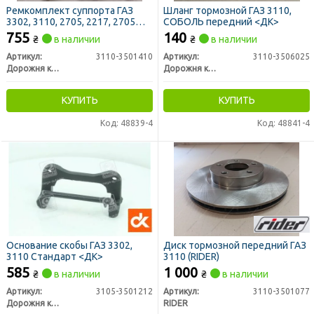
Ремкомплект суппорта ГАЗ
Шланг тормозной ГАЗ 3110,
3302, 3110, 2705, 2217, 2705
СОБОЛЬ передний <ДК>
(болт М8х1,0х20) (ДК)
755
140
₴
в наличии
₴
в наличии
Артикул:
3110-3501410
Артикул:
3110-3506025
Дорожня карта
Дорожня карта
КУПИТЬ
КУПИТЬ
Код: 48839-4
Код: 48841-4
Основание скобы ГАЗ 3302,
Диск тормозной передний ГАЗ
3110 Стандарт <ДК>
3110 (RIDER)
585
1 000
₴
в наличии
₴
в наличии
Артикул:
3105-3501212
Артикул:
3110-3501077
Дорожня карта
RIDER