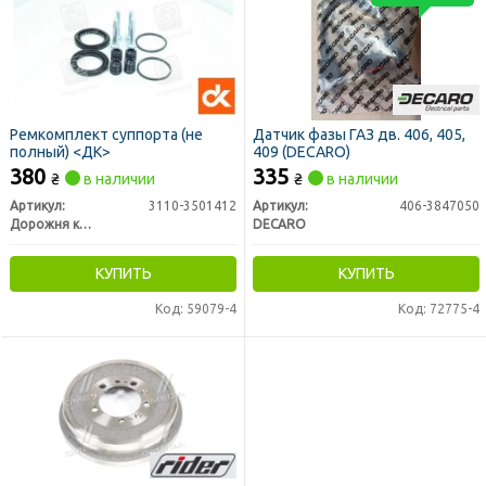
Ремкомплект суппорта (не
Датчик фазы ГАЗ дв. 406, 405,
полный) <ДК>
409 (DECARO)
380
335
₴
в наличии
₴
в наличии
Артикул:
3110-3501412
Артикул:
406-3847050
Дорожня карта
DECARO
КУПИТЬ
КУПИТЬ
Код: 59079-4
Код: 72775-4