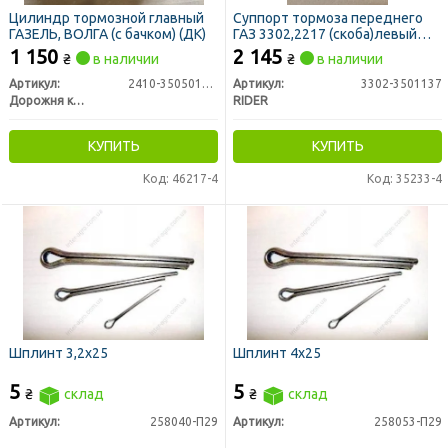
Цилиндр тормозной главный
Суппорт тормоза переднего
ГАЗЕЛЬ, ВОЛГА (с бачком) (ДК)
ГАЗ 3302,2217 (скоба)левый
без колодок ГАЗЕЛЬ (RIDER)
1 150
2 145
₴
в наличии
₴
в наличии
Артикул:
2410-3505010-01
Артикул:
3302-3501137
Дорожня карта
RIDER
КУПИТЬ
КУПИТЬ
Код: 46217-4
Код: 35233-4
Шплинт 3,2х25
Шплинт 4х25
5
5
₴
склад
₴
склад
Артикул:
258040-П29
Артикул:
258053-П29