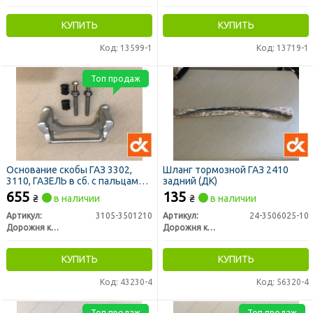
КУПИТЬ
КУПИТЬ
Код: 13599-1
Код: 13719-1
Топ продаж
Основание скобы ГАЗ 3302,
Шланг тормозной ГАЗ 2410
3110, ГАЗЕЛЬ в сб. с пальцами
задний (ДК)
(ДК)
655
135
₴
в наличии
₴
в наличии
Артикул:
3105-3501210
Артикул:
24-3506025-10
Дорожня карта
Дорожня карта
КУПИТЬ
КУПИТЬ
Код: 43230-4
Код: 56320-4
Топ продаж
Топ продаж