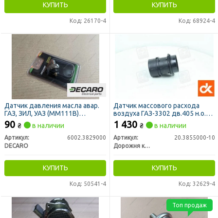
КУПИТЬ
КУПИТЬ
Код: 26170-4
Код: 68924-4
Датчик давления масла авар.
Датчик массового расхода
ГАЗ, ЗИЛ, УАЗ (ММ111В)
воздуха ГАЗ-3302 дв.405 н.о.
(DECARO)
Евро-2 <ДК>
90
1 430
₴
в наличии
₴
в наличии
Артикул:
6002.3829000
Артикул:
20.3855000-10
DECARO
Дорожня карта
КУПИТЬ
КУПИТЬ
Код: 50541-4
Код: 32629-4
Топ продаж