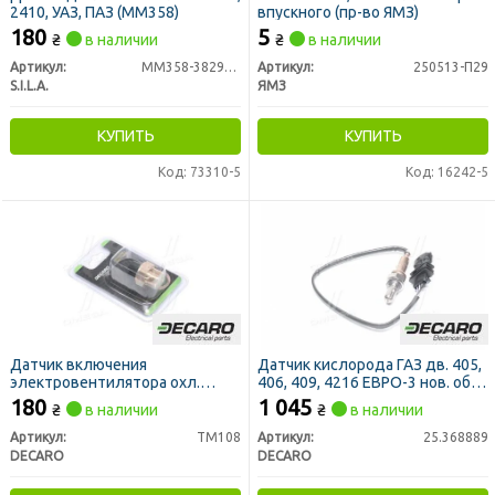
2410, УАЗ, ПАЗ (ММ358)
впускного (пр-во ЯМЗ)
180
5
₴
в наличии
₴
в наличии
Артикул:
ММ358-3829010
Артикул:
250513-П29
S.I.L.A.
ЯМЗ
КУПИТЬ
КУПИТЬ
Код: 73310-5
Код: 16242-5
Датчик включения
Датчик кислорода ГАЗ дв. 405,
электровентилятора охл.
406, 409, 4216 ЕВРО-3 нов. обр.
КАМАЗ, КРАЗ, ВАЗ 2103-2107,
(DECARO)
180
1 045
₴
в наличии
₴
в наличии
ВОЛГА, ГАЗЕЛЬ,СОБОЛЬ (t 92-
87) (DECARO)
Артикул:
ТМ108
Артикул:
25.368889
DECARO
DECARO