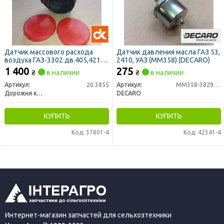
Датчик массового расхода
Датчик давления масла ГАЗ 53,
воздуха ГАЗ-3302 дв.405,4216
2410, УАЗ (ММ358) (DECARO)
<ДК>
1 400
275
₴
в наличии
₴
в наличии
Артикул:
20.3855
Артикул:
ММ358-3829010
Дорожня карта
DECARO
КУПИТЬ
КУПИТЬ
Код: 37801-4
Код: 42341-4
Интернет-магазин запчастей для сельхозтехники