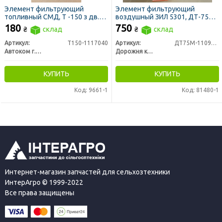
Элемент фильтрующий
Элемент фильтрующий
топливный СМД, Т -150 з дв.
воздушный ЗИЛ 5301, ДТ-75
СМД, ДОН 1500, НИВА СК 5
(ДК)
180
750
₴
склад
₴
склад
сквозной (ЛААЗ)
Артикул:
Т150-1117040
Артикул:
ДТ75М-1109560
Автоком г. Ливны
Дорожня карта
КУПИТЬ
КУПИТЬ
Код: 9661-1
Код: 81480-1
Интернет-магазин запчастей для сельхозтехники
ИнтерАгро © 1999-2022
Все права защищены