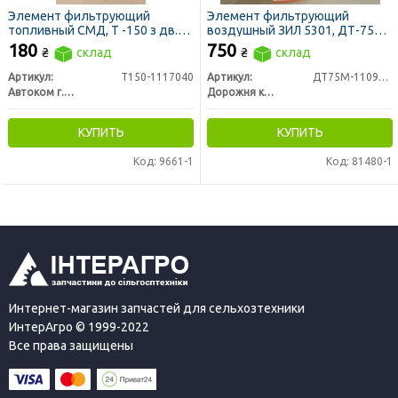
Элемент фильтрующий
Элемент фильтрующий
топливный СМД, Т -150 з дв.
воздушный ЗИЛ 5301, ДТ-75
СМД, ДОН 1500, НИВА СК 5
(ДК)
180
750
₴
склад
₴
склад
сквозной (ЛААЗ)
Артикул:
Т150-1117040
Артикул:
ДТ75М-1109560
Автоком г. Ливны
Дорожня карта
КУПИТЬ
КУПИТЬ
Код: 9661-1
Код: 81480-1
Интернет-магазин запчастей для сельхозтехники
ИнтерАгро © 1999-2022
Все права защищены