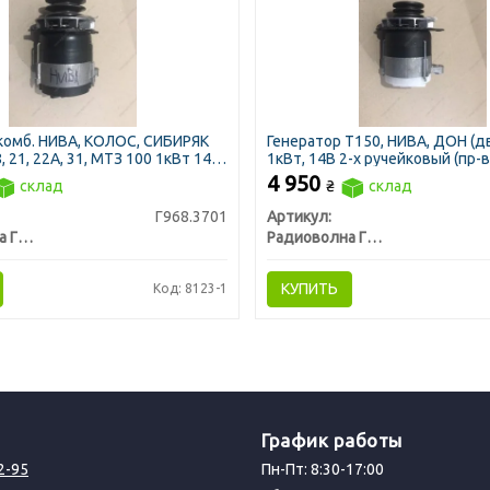
комб. НИВА, КОЛОС, СИБИРЯК
Генератор Т150, НИВА, ДОН (д
 21, 22А, 31, МТЗ 100 1кВт 14В
1кВт, 14В 2-х ручейковый (пр-
иоволна)
Радиоволна)
4 950
склад
₴
склад
Г968.3701
Артикул:
Радиоволна ГРУПП, г. Гродно
Радиоволна ГРУПП, г. Гродно
КУПИТЬ
Код: 8123-1
График работы
2-95
Пн-Пт: 8:30-17:00