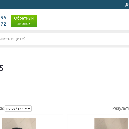
Д
-95
Обратный
-72
звонок
5
а:
Результ
по рейтингу