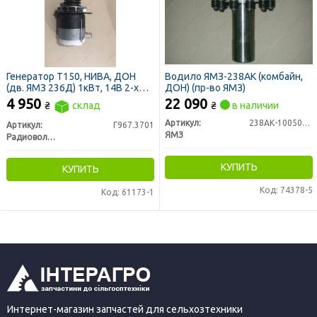
Генератор Т150, НИВА, ДОН
Водило ЯМЗ-238АК (комбайн,
(дв. ЯМЗ 236Д) 1кВт, 14В 2-х
ДОН) (пр-во ЯМЗ)
ручейковый (пр-во
4 950
22 090
₴
склад
₴
в наличии
Радиоволна)
Артикул:
238АК-1005065-30
Артикул:
Г967.3701
ЯМЗ
Радиоволна ГРУПП, г. Гродно
КУПИТЬ
КУПИТЬ
Код: 74378-5
Код: 61173-1
Интернет-магазин запчастей для сельхозтехники