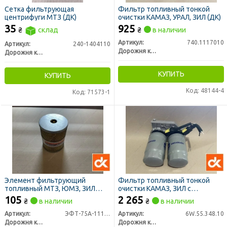
Сетка фильтрующая
Фильтр топливный тонкой
центрифуги МТЗ (ДК)
очистки КАМАЗ, УРАЛ, ЗИЛ (ДК)
35
925
₴
склад
₴
в наличии
Артикул:
740.1117010
Артикул:
240-1404110
Дорожня карта
Дорожня карта
КУПИТЬ
КУПИТЬ
Код: 48144-4
Код: 71573-1
Элемент фильтрующий
Фильтр топливный тонкой
топливный МТЗ, ЮМЗ, ЗИЛ
очистки КАМАЗ, ЗИЛ с
5301 Т-40 тонкой очистки
подогревом в сб. (аналог
105
2 265
₴
в наличии
₴
в наличии
метал. (ДК)
740.1117010) (ДК)
Артикул:
ЭФТ-75А-1117040
Артикул:
6W.55.348.10
Дорожня карта
Дорожня карта