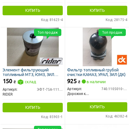
КУПИТЬ
КУПИТЬ
Код: 81623-4
Код: 28175-4
Топ продаж
Топ продаж
Элемент фильтрующий
Фильтр топливный грубой
топливный МТЗ, ЮМЗ, ЗИЛ
очистки КАМАЗ, УРАЛ, ЗИЛ (ДК)
5301 Т-40 тонкой очистки
150
925
₴
склад
₴
в наличии
метал. с р/к (RIDER)
Артикул:
740.1105010-01
Артикул:
ЭФТ-75А-1117040
Дорожня карта
RIDER
КУПИТЬ
КУПИТЬ
Код: 46382-4
Код: 85903-1