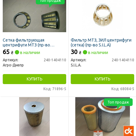
Топ продаж
Сетка фильтрующая
Фильтр МТЗ, ЗИЛ центрифуги
центрифуги МТЗ (пр-во
(сетка) (пр-во S.I.L.A)
Украина)
65
30
₴
в наличии
₴
в наличии
Артикул:
240-1404110
Артикул:
240-1404110
Агро-Днепр
S.I.L.A.
КУПИТЬ
КУПИТЬ
Код: 71896-5
Код: 68084-5
Топ продаж