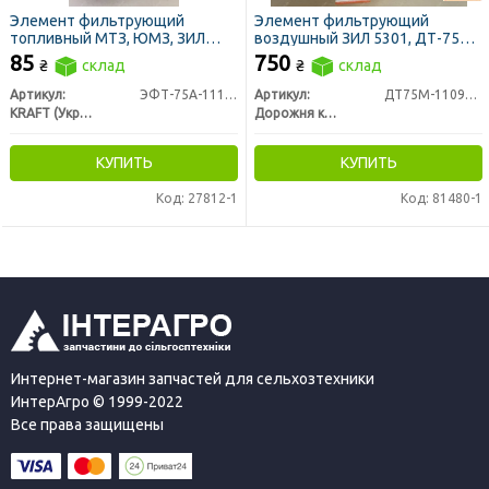
Элемент фильтрующий
Элемент фильтрующий
топливный МТЗ, ЮМЗ, ЗИЛ
воздушный ЗИЛ 5301, ДТ-75
5301 Т-40 тонкой очистки
(ДК)
85
750
₴
склад
₴
склад
метал. (Феникс, Украина)
Артикул:
ЭФТ-75А-1117040
Артикул:
ДТ75М-1109560
KRAFT (Украина)
Дорожня карта
КУПИТЬ
КУПИТЬ
Код: 27812-1
Код: 81480-1
Интернет-магазин запчастей для сельхозтехники
ИнтерАгро © 1999-2022
Все права защищены