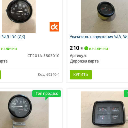
ЗИЛ 130 (ДК)
Указатель напряжения УАЗ, З
210
 наличии
₴
в наличии
СП201А-3802010
Артикул:
арта
Дорожня карта
КУПИТЬ
Код: 60240-4
Топ продаж