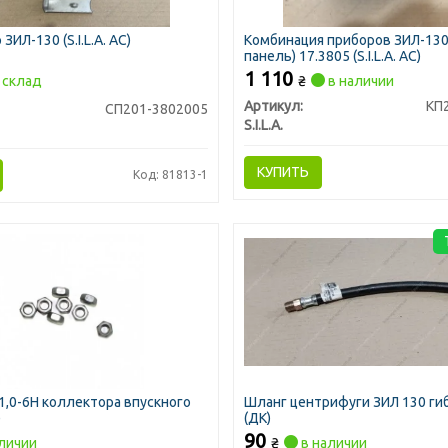
ИЛ-130 (S.I.L.A. AC)
Комбинация приборов ЗИЛ-130
панель) 17.3805 (S.I.L.A. AC)
1 110
склад
₴
в наличии
Артикул:
КП
СП201-3802005
S.I.L.A.
КУПИТЬ
Код: 81813-1
1,0-6Н коллектора впускного
Шланг центрифуги ЗИЛ 130 гиб
)
(ДК)
90
личии
₴
в наличии