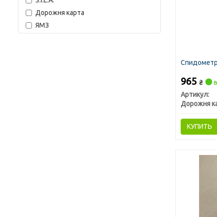
S.I.L.A.
Дорожня карта
ЯМЗ
Спидометр 
965
₴
в
Артикул:
Дорожня к
КУПИТЬ