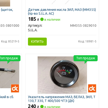
 (щиток,
Датчик давления масла ЗИЛ, МАЗ (ММ355)
(пр-во S.I.L.A. AC)
185
₴
в наличии
205-3801000
Артикул:
ММ355-3829010
S.I.L.A.
КУПИТЬ
Код: 85219-5
Код: 18981-5
Топ продаж
Топ продаж
кий в сб.
Указатель напряжения МАЗ, БЕЛАЗ, ЗИЛ, Т
130,Т 330, Т 400/500 ЧТЗ (ДК)
240
₴
в наличии