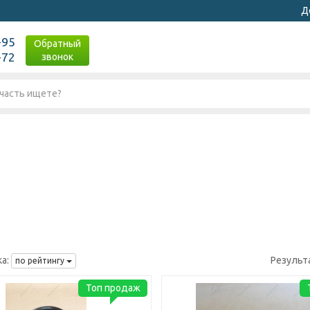
Д
-95
Обратный
-72
звонок
а:
Результ
по рейтингу
Топ продаж