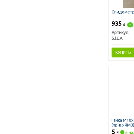
Спидометр З
935
₴
Артикул:
S.I.L.A.
КУПИТЬ
Гайка М10х
(пр-во ЯМЗ
5
₴
в на