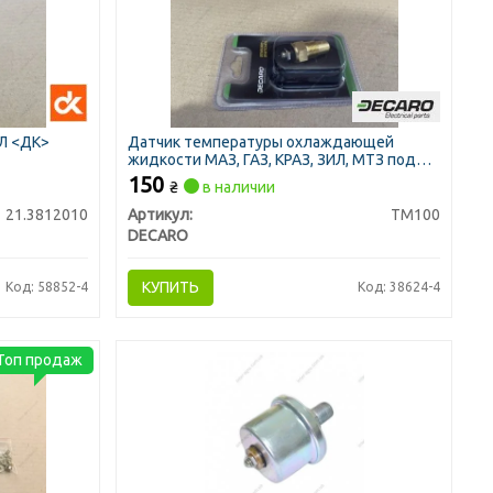
ИЛ <ДК>
Датчик температуры охлаждающей
жидкости МАЗ, ГАЗ, КРАЗ, ЗИЛ, МТЗ под
болт (DECARO)
150
₴
в наличии
21.3812010
Артикул:
ТМ100
DECARO
КУПИТЬ
Код: 58852-4
Код: 38624-4
Топ продаж