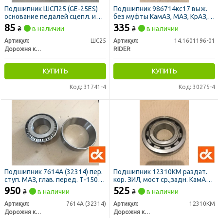
Подшипник ШСП25 (GE-25ES)
Подшипник 986714кс17 выж.
основание педалей сцепл. и
без муфты КамАЗ, МАЗ, КрАЗ,
торм. МАЗ (ДК)
МТЗ, УРАЛ (RIDER)
85
335
₴
в наличии
₴
в наличии
Артикул:
ШС25
Артикул:
14.1601196-01
Дорожня карта
RIDER
КУПИТЬ
КУПИТЬ
Код: 31741-4
Код: 30275-4
Подшипник 7614А (32314) пер.
Подшипник 12310КМ раздат.
ступ. МАЗ, глав. перед. Т-150
кор. ЗИЛ, мост ср.,задн. КамАЗ,
<ДК>
пов.кулак МАЗ <ДК>
950
525
₴
в наличии
₴
в наличии
Артикул:
7614А (32314)
Артикул:
12310КМ
Дорожня карта
Дорожня карта