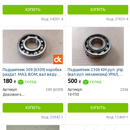
КУПИТЬ
КУПИТЬ
Код: 34201-4
Код: 27633-4
Подшипник 309 (6309) коробка
Подшипник 2306 КМ рул. упр.
раздат. МАЗ, ВОМ, вал ведущ.
(вал рул. механизма) УРАЛ,
конечн. передачи Т-40 (ДК)
ЛиАЗ, Т-150К (10-ГПЗ)
180
500
₴
склад
₴
склад
Артикул:
309 (6309)
Артикул:
2306
Дорожня карта
10-ГПЗ
КУПИТЬ
КУПИТЬ
Код: 25942-1
Код: 13469-1