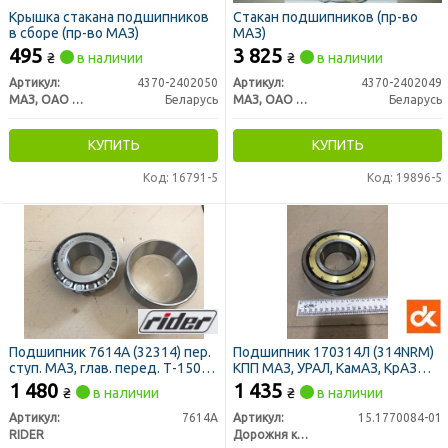
Крышка стакана подшипников
Стакан подшипников (пр-во
в сборе (пр-во МАЗ)
МАЗ)
495
3 825
₴
в наличии
₴
в наличии
Артикул:
4370-2402050
Артикул:
4370-2402049
МАЗ, ОАО «Минский автомобильный завод»
Беларусь
МАЗ, ОАО «Минский автомобильный завод»
Беларусь
КУПИТЬ
КУПИТЬ
Код: 16791-5
Код: 19896-5
Подшипник 7614А (32314) пер.
Подшипник 170314Л (314NRM)
ступ. МАЗ, глав. перед. Т-150
КПП МАЗ, УРАЛ, КамАЗ, КрАЗ
(RIDER)
(ДК)
1 480
1 435
₴
в наличии
₴
в наличии
Артикул:
7614А
Артикул:
15.1770084-01
RIDER
Дорожня карта