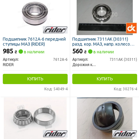
Подшипник 7612А-6 передней
Подшипник 7311АК (30311)
ступицы МАЗ (RIDER)
разд. кор. МАЗ, напр. колесо
ДТ-75, Т-150 (ДК)
985
560
₴
в наличии
₴
в наличии
Артикул:
7612А-6
Артикул:
7311АК (30311)
RIDER
Дорожня карта
КУПИТЬ
КУПИТЬ
Код: 54049-4
Код: 30276-4