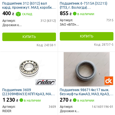
Подшипник 312 (6312) вал
Подшипник 6-7515А (32215)
кард. промежут. МАЗ, коробка
(ГПЗ, г. Вологда)
раздат. КамАЗ, УРАЛ, мост
внутр.зад.ступ.ГАЗ, дифф. МАЗ
400
855
₴
склад
₴
в наличии
передн. КрАЗ (ДК)
Артикул:
7515
Артикул:
312 (6312)
ЗАО «ВПЗ» Вологодский подшипниковый завод
Дорожня карта
КУПИТЬ
КУПИТЬ
Код: 28737-5
Код: 24358-1
Подшипник 3609
Подшипник 986714кс17 выж.
(22309MBW33) КПП КрАЗ, МАЗ,
без муфты КамАЗ, МАЗ, КрАЗ,
вал промежут. Т-150 (RIDER)
МТЗ, УРАЛ (ДК)
1 230
270
₴
в наличии
₴
в наличии
Артикул:
3609
Артикул:
14.1601196-01
RIDER
Дорожня карта