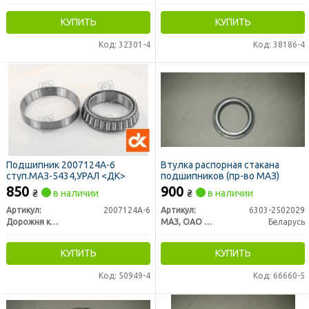
КУПИТЬ
КУПИТЬ
Код: 32301-4
Код: 38186-4
Подшипник 2007124А-6
Втулка распорная стакана
ступ.МАЗ-5434,УРАЛ <ДК>
подшипников (пр-во МАЗ)
850
900
₴
в наличии
₴
в наличии
Артикул:
2007124А-6
Артикул:
6303-2502029
Дорожня карта
МАЗ, ОАО «Минский автомобильный завод»
Беларусь
КУПИТЬ
КУПИТЬ
Код: 50949-4
Код: 66660-5