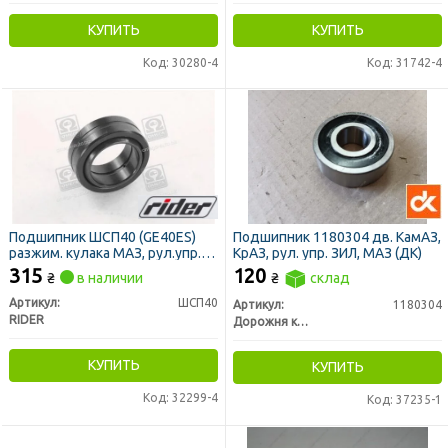
КУПИТЬ
КУПИТЬ
Код: 30280-4
Код: 31742-4
Подшипник ШСП40 (GE40ES)
Подшипник 1180304 дв. КамАЗ,
разжим. кулака МАЗ, рул.упр.
КрАЗ, рул. упр. ЗИЛ, МАЗ (ДК)
УРАЛ (RIDER)
315
120
₴
в наличии
₴
склад
Артикул:
ШСП40
Артикул:
1180304
RIDER
Дорожня карта
КУПИТЬ
КУПИТЬ
Код: 32299-4
Код: 37235-1