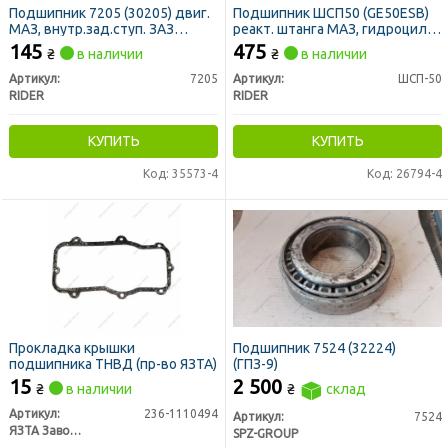
Подшипник 7205 (30205) двиг.
Подшипник ШСП50 (GE50ESB)
МАЗ, внутр.зад.ступ. ЗАЗ
реакт. штанга МАЗ, гидроцил.
(RIDER)
пов. и подъема К-701 (RIDER)
145
475
₴
в наличии
₴
в наличии
Артикул:
7205
Артикул:
ШСП-50
RIDER
RIDER
КУПИТЬ
КУПИТЬ
Код: 35573-4
Код: 26794-4
Прокладка крышки
Подшипник 7524 (32224)
подшипника ТНВД (пр-во ЯЗТА)
(ГПЗ-9)
15
2 500
₴
в наличии
₴
склад
Артикул:
236-1110494
Артикул:
7524
ЯЗТА Завод, г.Ярославль
SPZ-GROUP