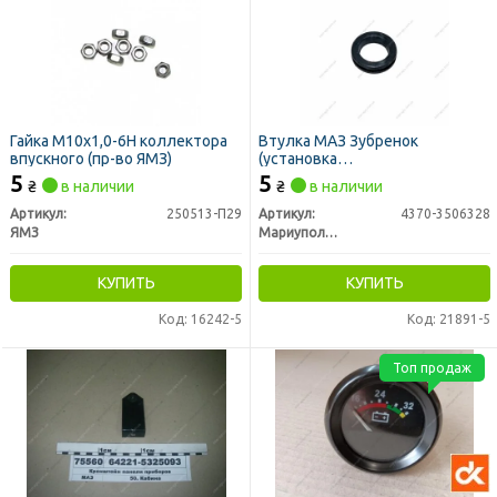
Гайка М10х1,0-6Н коллектора
Втулка МАЗ Зубренок
впускного (пр-во ЯМЗ)
(установка
электрооборудования на
5
5
₴
в наличии
₴
в наличии
шасси) (МаРТИ)
Артикул:
250513-П29
Артикул:
4370-3506328
ЯМЗ
Мариуполь РТИ
КУПИТЬ
КУПИТЬ
Код: 16242-5
Код: 21891-5
Топ продаж