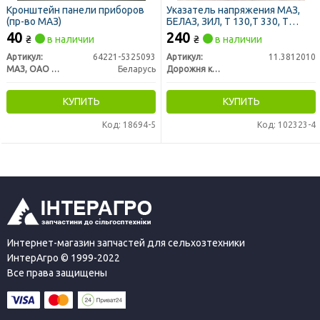
Кронштейн панели приборов
Указатель напряжения МАЗ,
(пр-во МАЗ)
БЕЛАЗ, ЗИЛ, Т 130,Т 330, Т
400/500 ЧТЗ (ДК)
40
240
₴
в наличии
₴
в наличии
Артикул:
64221-5325093
Артикул:
11.3812010
МАЗ, ОАО «Минский автомобильный завод»
Беларусь
Дорожня карта
КУПИТЬ
КУПИТЬ
Код: 18694-5
Код: 102323-4
Интернет-магазин запчастей для сельхозтехники
ИнтерАгро © 1999-2022
Все права защищены