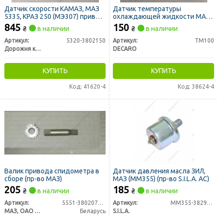
Датчик скорости КАМАЗ, МАЗ
Датчик температуры
5335, КРАЗ 250 (МЭ307) привод
охлаждающей жидкости МАЗ,
спидометра (ДК)
ГАЗ, КРАЗ, ЗИЛ, МТЗ под болт
845
150
₴
в наличии
₴
в наличии
(DECARO)
Артикул:
5320-3802150
Артикул:
ТМ100
Дорожня карта
DECARO
КУПИТЬ
КУПИТЬ
Код: 41620-4
Код: 38624-4
Валик привода спидометра в
Датчик давления масла ЗИЛ,
сборе (пр-во МАЗ)
МАЗ (ММ355) (пр-во S.I.L.A. AC)
205
185
₴
в наличии
₴
в наличии
Артикул:
5551-3802070-10
Артикул:
ММ355-3829010
МАЗ, ОАО «Минский автомобильный завод»
Беларусь
S.I.L.A.