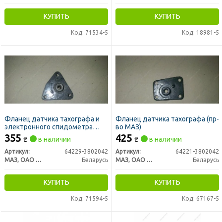
КУПИТЬ
КУПИТЬ
Код: 71534-5
Код: 18981-5
Фланец датчика тахографа и
Фланец датчика тахографа (пр-
электронного спидометра
во МАЗ)
МАЗ
355
425
₴
в наличии
₴
в наличии
Артикул:
64229-3802042
Артикул:
64221-3802042
МАЗ, ОАО «Минский автомобильный завод»
Беларусь
МАЗ, ОАО «Минский автомобильный завод»
Беларусь
КУПИТЬ
КУПИТЬ
Код: 71594-5
Код: 67167-5