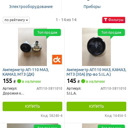
Электрооборудование
Приборы
1 - 14 из 14
по рейтингу
Фильтры
Топ продаж
Топ продаж
Амперметр АП-110 МАЗ,
Амперметр АП110 МАЗ, КАМАЗ,
КАМАЗ, МТЗ (ДК)
МТЗ (30А) (пр-во S.I.L.A.)
155
145
₴
в наличии
₴
в наличии
Артикул:
АП110-3811010
Артикул:
АП110-3811010
Дорожня карта
S.I.L.A.
КУПИТЬ
КУПИТЬ
Код: 58240-4
Код: 16456-5