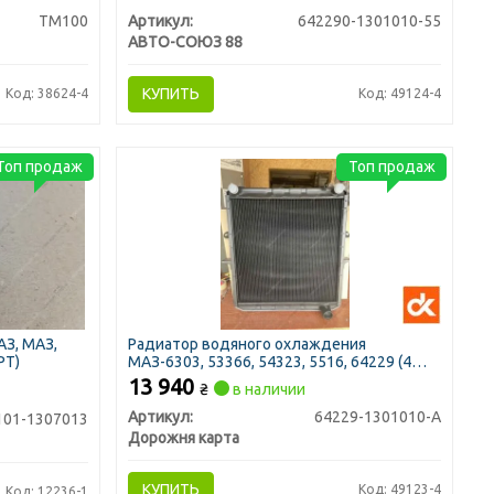
ТМ100
Артикул:
642290-1301010-55
АВТО-СОЮЗ 88
КУПИТЬ
Код: 38624-4
Код: 49124-4
Топ продаж
Топ продаж
АЗ, МАЗ,
Радиатор водяного охлаждения
РТ)
МАЗ-6303, 53366, 54323, 5516, 64229 (4
рядный) (ДК)
13 940
₴
в наличии
Артикул:
64229-1301010-А
101-1307013
Дорожня карта
КУПИТЬ
Код: 49123-4
Код: 12236-1