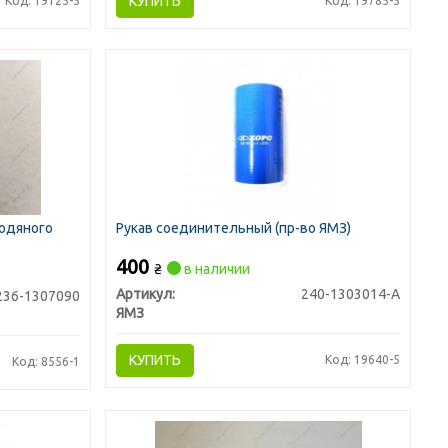
КУПИТЬ
Код: 19125-5
Код: 19785-5
водяного
Рукав соединительный (пр-во ЯМЗ)
400
₴
в наличии
Артикул:
240-1303014-А
236-1307090
ЯМЗ
КУПИТЬ
Код: 19640-5
Код: 8556-1