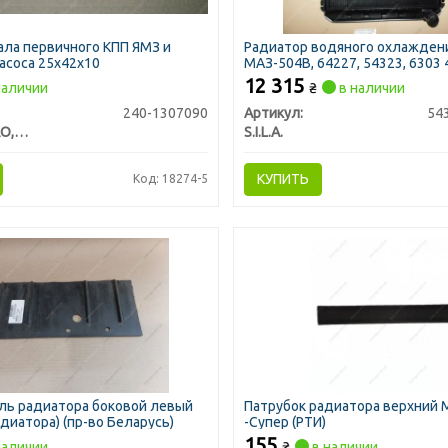
ла первичного КПП ЯМЗ и
Радиатор водяного охлажден
асоса 25х42х10
МАЗ-504В, 64227, 54323, 6303
AL-TECH линейка (пр-во S.I.L.A.
12 315
наличии
₴
в наличии
240-1307090
Артикул:
54
КАМРТИ ЗАО, г.Балаково
S.I.L.A.
КУПИТЬ
Код: 18274-5
ль радиатора боковой левый
Патрубок радиатора верхний 
диатора) (пр-во Беларусь)
-Супер (РТИ)
155
наличии
₴
в наличии