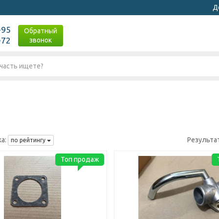
Д
-95
Обратный
-72
звонок
а:
Результа
по рейтингу
Топ продаж