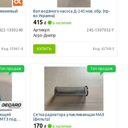
миниевый
Вал водяного насоса Д-245 нов. обр. (пр-
во Украина)
415
₴
в наличии
422-1303240
Артикул:
245-1307052-Г
Агро-Днепр
КУПИТЬ
Код: 55961-4
Код: 45768-5
Топ продаж
Топ продаж
ающей
Сетка радиатора улавливающая МАЗ
, МТЗ под
(фильтр)
170
₴
в наличии