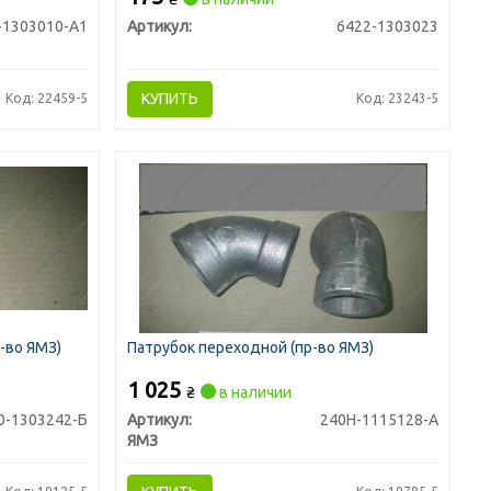
-1303010-А1
Артикул:
6422-1303023
КУПИТЬ
Код: 22459-5
Код: 23243-5
-во ЯМЗ)
Патрубок переходной (пр-во ЯМЗ)
1 025
₴
в наличии
0-1303242-Б
Артикул:
240Н-1115128-А
ЯМЗ