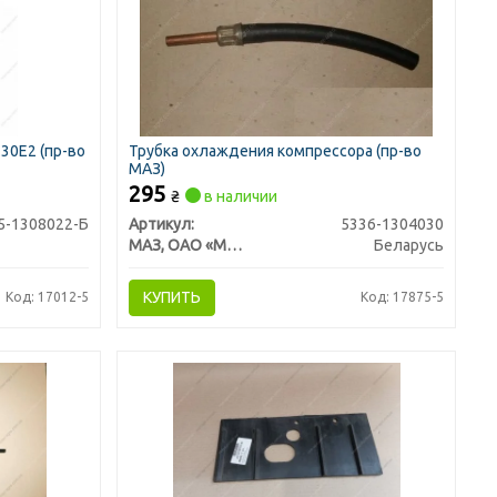
30Е2 (пр-во
Трубка охлаждения компрессора (пр-во
МАЗ)
295
₴
в наличии
5-1308022-Б
Артикул:
5336-1304030
МАЗ, ОАО «Минский автомобильный завод»
Беларусь
КУПИТЬ
Код: 17012-5
Код: 17875-5