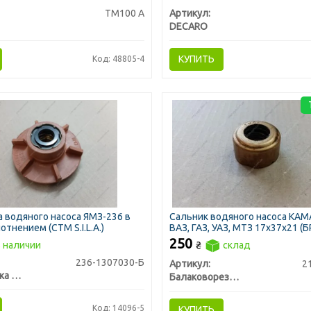
ТМ100 А
Артикул:
DECARO
КУПИТЬ
Код: 48805-4
 водяного насоса ЯМЗ-236 в
Сальник водяного насоса КАМ
отнением (СТМ S.I.L.A.)
ВАЗ, ГАЗ, УАЗ, МТЗ 17х37х21 (Б
250
 наличии
₴
склад
236-1307030-Б
Артикул:
2
Промтехника ООО, Украина
Балаковорезинотехника ОАО
Код: 14096-5
КУПИТЬ