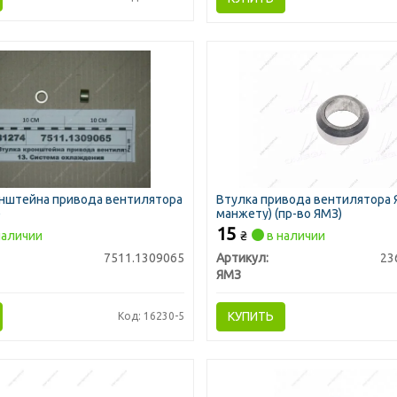
онштейна привода вентилятора
Втулка привода вентилятора 
)
манжету) (пр-во ЯМЗ)
15
наличии
₴
в наличии
7511.1309065
Артикул:
23
ЯМЗ
КУПИТЬ
Код: 16230-5