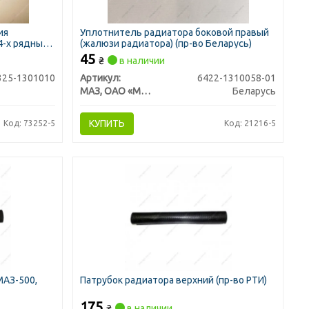
ия
Уплотнитель радиатора боковой правый
 4-х рядный
(жалюзи радиатора) (пр-во Беларусь)
 AC)
45
₴
в наличии
325-1301010
Артикул:
6422-1310058-01
МАЗ, ОАО «Минский автомобильный завод»
Беларусь
КУПИТЬ
Код: 73252-5
Код: 21216-5
МАЗ-500,
Патрубок радиатора верхний (пр-во РТИ)
175
₴
в наличии