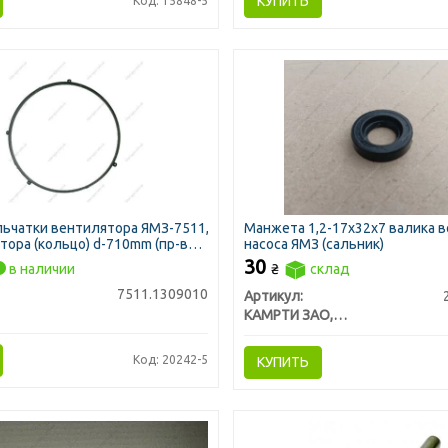
КУПИТЬ
Код: 15848-5
ьчатки вентилятора ЯМЗ-7511,
Манжета 1,2-17х32х7 валика 
тора (кольцо) d-710mm (пр-во
насоса ЯМЗ (сальник)
30
в наличии
₴
склад
7511.1309010
Артикул:
КАМРТИ ЗАО, г.Балаково
Код: 20242-5
КУПИТЬ