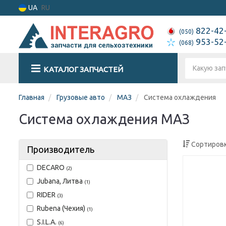
UA
RU
822-42
(050)
953-52
(068)
КАТАЛОГ ЗАПЧАСТЕЙ
Главная
Грузовые авто
МАЗ
Система охлаждения
Система охлаждения МАЗ
Сортировк
Производитель
DECARO
(2)
Jubana, Литва
(1)
RIDER
(3)
Rubena (Чехия)
(1)
S.I.L.A.
(6)