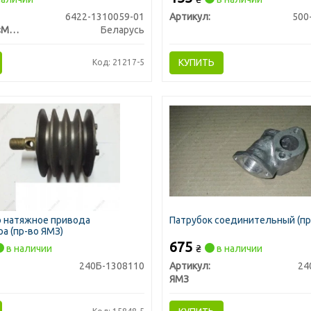
6422-1310059-01
Артикул:
500
МАЗ, ОАО «Минский автомобильный завод»
Беларусь
КУПИТЬ
Код: 21217-5
о натяжное привода
Патрубок соединительный (пр
а (пр-во ЯМЗ)
675
в наличии
₴
в наличии
240Б-1308110
Артикул:
24
ЯМЗ