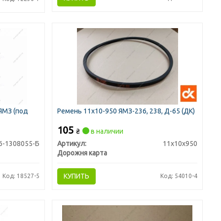
ЯМЗ (под
Ремень 11х10-950 ЯМЗ-236, 238, Д-65 (ДК)
105
₴
в наличии
6-1308055-Б
Артикул:
11х10х950
Дорожня карта
КУПИТЬ
Код: 18527-5
Код: 54010-4