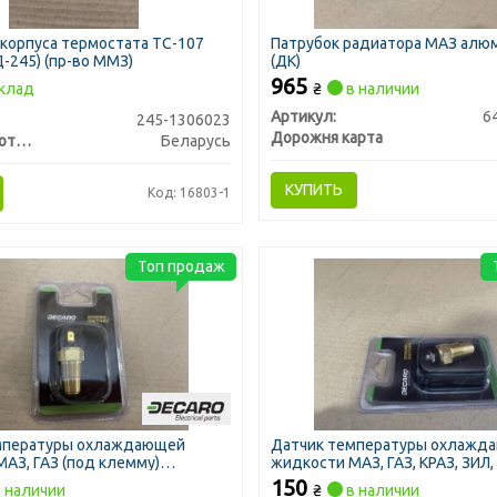
корпуса термостата ТС-107
Патрубок радиатора МАЗ алю
Д-245) (пр-во ММЗ)
(ДК)
965
клад
₴
в наличии
Артикул:
6
245-1306023
Дорожня карта
Минский Моторный Завод
Беларусь
КУПИТЬ
Код: 16803-1
Топ продаж
мпературы охлаждающей
Датчик температуры охлажд
АЗ, ГАЗ (под клемму)
жидкости МАЗ, ГАЗ, КРАЗ, ЗИЛ
болт (DECARO)
150
 наличии
₴
в наличии