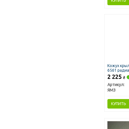
КУПИТЬ
Кожух крыл
6561 радиа
ЯМЗ)
2 225
₴
Артикул:
ЯМЗ
КУПИТЬ