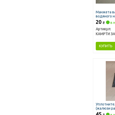
Манжета ва
водяного н
20
₴
в 
Артикул:
КУПИТЬ
Уплотните
(жалюзи ра
45
₴
в 