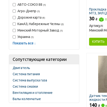
АВТО-СОЮЗ 88
(1)
Прокладка 
Агро-Днепр
(1)
МТЗ, ЗИЛ (
Дорожня карта
30
(9)
₴
с
КамАЗ, Набережные Челны
(2)
Артикул:
Минский Моторный Завод
(1)
Украина
(1)
КУПИТЬ
Показать все ↓
Сопутствующие категории
Двигатель
Система питания
Система выпуска газа
Система смазки
Вентиляция и отопление
Датчик те
Валы коленчатые
жидкости М
(DECARO)
140
₴
в