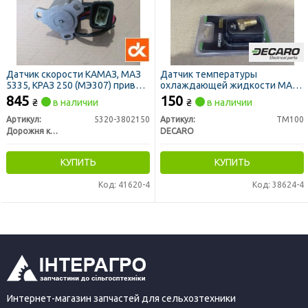
Датчик скорости КАМАЗ, МАЗ
Датчик температуры
5335, КРАЗ 250 (МЭ307) привод
охлаждающей жидкости МАЗ,
спидометра (ДК)
ГАЗ, КРАЗ, ЗИЛ, МТЗ под болт
845
150
₴
в наличии
₴
в наличии
(DECARO)
Артикул:
5320-3802150
Артикул:
ТМ100
Дорожня карта
DECARO
КУПИТЬ
КУПИТЬ
Код: 41620-4
Код: 38624-4
Интернет-магазин запчастей для сельхозтехники