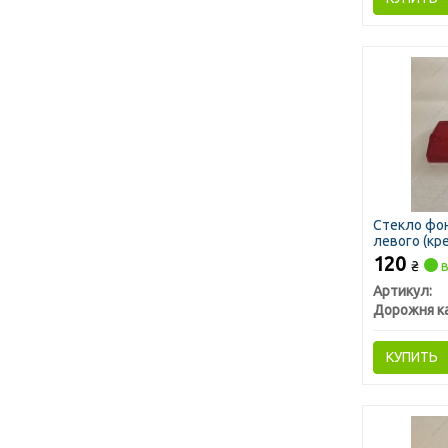
Стекло фон
левого (кре
(ДК)
120
₴
в
Артикул:
Дорожня к
КУПИТЬ