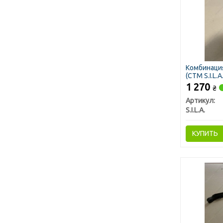
Комбинация
(СТМ S.I.L.A.
1 270
₴
Артикул:
S.I.L.A.
КУПИТЬ