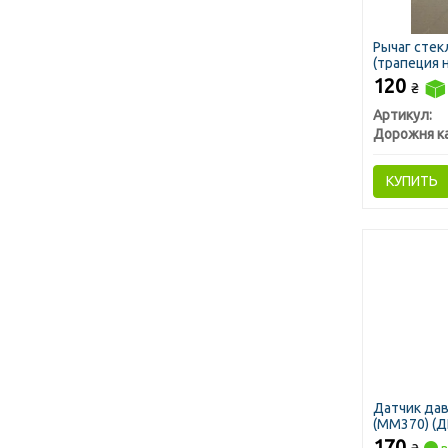
Рычаг сте
(трапеция н
(ДК)
120
₴
Артикул:
Дорожня к
КУПИТЬ
Датчик да
(ММ370) (Д
170