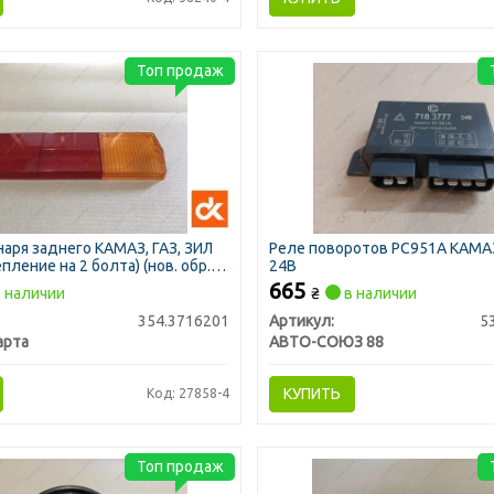
Топ продаж
аря заднего КАМАЗ, ГАЗ, ЗИЛ
Реле поворотов РС951А КАМАЗ
пление на 2 болта) (нов. обр.)
24В
665
 наличии
₴
в наличии
354.3716201
Артикул:
5
арта
АВТО-СОЮЗ 88
КУПИТЬ
Код: 27858-4
Топ продаж