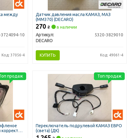
ка между
Датчик давления масла КАМАЗ, МАЗ
(ММ370) (DECARO)
270
₴
в наличии
-3724094-10
Артикул:
5320-3829010
DECARO
КУПИТЬ
Код: 37056-4
Код: 49061-4
Топ продаж
Топ продаж
рифленое
Переключатель подрулевой КАМАЗ ЕВРО
й корректор
(света) (ДК)
1 265