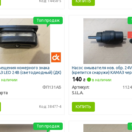
КУПИТЬ
Код: 14458-5
Топ продаж
вещения номерного знака
Насос омывателя нов. обр. 24V
З LED 24В (светодиодный) (ДК)
(крепится снаружи) КАМАЗ черны
AC, Ставрово)
140
 наличии
₴
в наличии
ФП131АБ
Артикул:
1124
арта
S.I.L.A.
КУПИТЬ
Код: 38477-4
Топ продаж