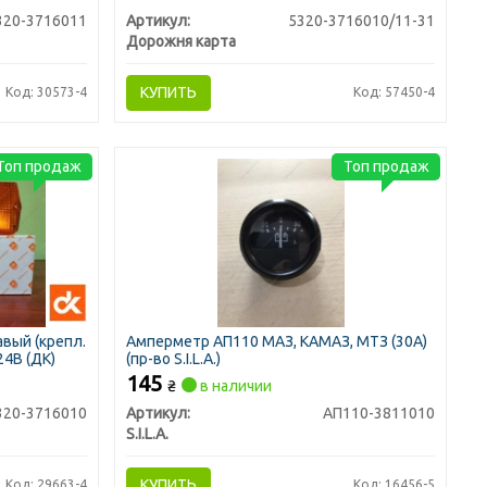
320-3716011
Артикул:
5320-3716010/11-31
Дорожня карта
КУПИТЬ
Код: 30573-4
Код: 57450-4
Топ продаж
Топ продаж
вый (крепл.
Амперметр АП110 МАЗ, КАМАЗ, МТЗ (30А)
24В (ДК)
(пр-во S.I.L.A.)
145
₴
в наличии
320-3716010
Артикул:
АП110-3811010
S.I.L.A.
КУПИТЬ
Код: 29663-4
Код: 16456-5