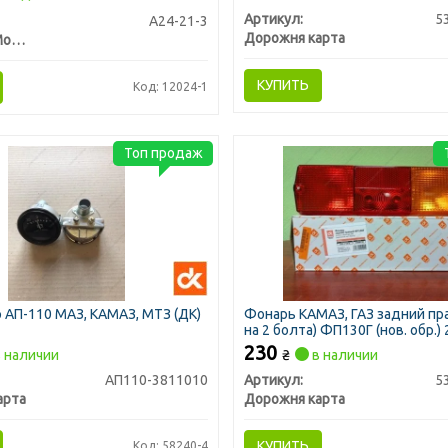
Артикул:
5
А24-21-3
Дорожня карта
Диалуч- г.Москва
КУПИТЬ
Код: 12024-1
Топ продаж
АП-110 МАЗ, КАМАЗ, МТЗ (ДК)
Фонарь КАМАЗ, ГАЗ задний пра
на 2 болта) ФП130Г (нов. обр.) 
230
 наличии
₴
в наличии
АП110-3811010
Артикул:
5
арта
Дорожня карта
КУПИТЬ
Код: 58240-4