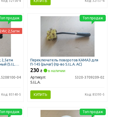
КУПИТЬ
Код: 32156-4
Код: 32157-4
Топ продаж
Топ продаж
24V; 2,5атм
; 2,5атм
Переключатель поворотов КАМАЗ для
й (S.I.L.A.
П-145 (рычаг) (пр-во S.I.L.A. AC)
230
₴
в наличии
.5208100-04
Артикул:
5320-3709209-02
S.I.L.A.
КУПИТЬ
Код: 85140-5
Код: 85393-5
Топ продаж
Топ продаж