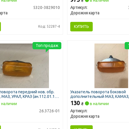
 наличии
₴
в наличии
5320-3829010
Артикул:
арта
Дорожня карта
КУПИТЬ
Код: 52287-4
Топ продаж
поворота передний нов. обр.
Указатель поворота боковой
МАЗ, УРАЛ, КРАЗ (ан.112.01.11)
дополнительный МАЗ, КАМАЗ,
A. AC)
24В желтый фонарь (ДК)
130
 наличии
₴
в наличии
26.3726-01
Артикул:
Дорожня карта