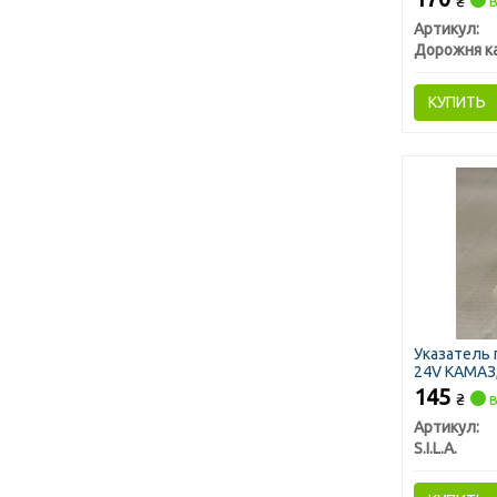
₴
в
Артикул:
Дорожня к
КУПИТЬ
Указатель 
24V КАМАЗ, 
(пр-во S.I.L.
145
₴
в
Артикул:
S.I.L.A.