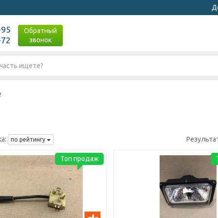
Д
-95
Обратный
-72
звонок
е
а:
Результа
по рейтингу
Топ продаж