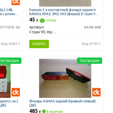
р.) 24В,
Разъем 3-х контактный фонаря заднего
я с ручным
КАМАЗ, КРАЗ, ЗИЛ, УАЗ (фишка) (Струм ЧП
Украина)
45
₴
склад
.3711010 -03
Артикул:
04-06-008
Струм ЧП, Украина
КУПИТЬ
Код: 45451-1
Код: 67747-1
Топ продаж
Топ продаж
крепл. на 2
Фонарь КАМАЗ задний (правый+левый)
(ДК)
(ДК)
485
₴
в наличии