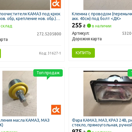
клоочистителя КАМАЗ под крюк
Клемма с проводом (перемыч
ов. обр, крепление нов. обр.)
акк. 40см) под болт <ДК>
255
склад
₴
в наличии
Артикул:
5320
272.5205800
Дорожня карта
арта
КУПИТЬ
Код: 31627-1
Топ продаж
вления масла КАМАЗ, МАЗ
Фара КАМАЗ, МАЗ, КРАЗ 24В, 
К)
стекло, прямоугольная, ручно
(ДК)
975