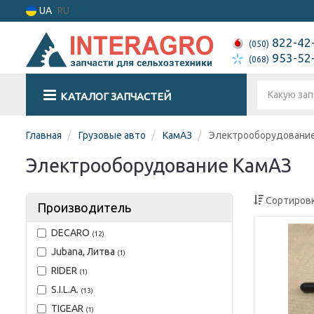
UA
RU
822-42
(050)
953-52
(068)
КАТАЛОГ ЗАПЧАСТЕЙ
Главная
Грузовые авто
КамАЗ
Электрооборудовани
Электрооборудование КамАЗ
Сортировк
Производитель
DECARO
(12)
Jubana, Литва
(1)
RIDER
(1)
S.I.L.A.
(13)
TIGEAR
(1)