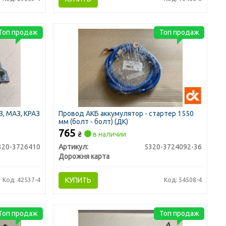
Топ продаж
Топ продаж
, МАЗ, КРАЗ
Провод АКБ аккумулятор - стартер 1550
мм (болт - болт) (ДК)
765
₴
в наличии
320-3726410
Артикул:
5320-3724092-36
Дорожня карта
КУПИТЬ
Код: 42537-4
Код: 54508-4
Топ продаж
Топ продаж