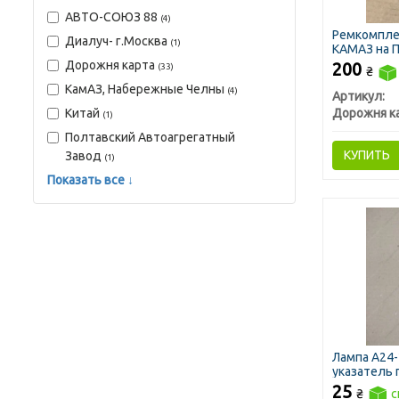
АВТО-СОЮЗ 88
(4)
Ремкомпле
Диалуч- г.Москва
(1)
КАМАЗ на П
Дорожня карта
200
(33)
₴
КамАЗ, Набережные Челны
(4)
Артикул:
Дорожня к
Китай
(1)
Полтавский Автоагрегатный
КУПИТЬ
Завод
(1)
Показать все ↓
Лампа А24-
указатель 
КАМАЗ, авт
25
₴
с