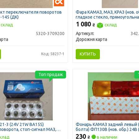
кт переключателя поворотов
Фара КАМАЗ, МАЗ, КРАЗ (нов. об
-145 (ДК)
гладкое стекло, прямоугольна
корректором (ДК)
1 080
склад
₴
склад
5320-3709200
Артикул:
342
арта
Дорожня карта
КУПИТЬ
Код: 58237-1
Топ продаж
21-3 (24V 21W BA15S)
Фонарь КАМАЗ задний левый (
поворота, стоп-сигнал МАЗ,
болта) ФП130В (нов. обр.) 24В 
обус (пр-во Диалуч)
230
клад
₴
в наличии