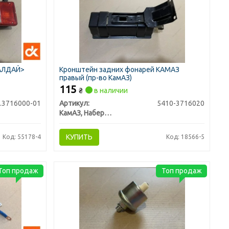
ВАЛДАЙ>
Кронштейн задних фонарей КАМАЗ
правый (пр-во КамАЗ)
115
₴
в наличии
.3716000-01
Артикул:
5410-3716020
КамАЗ, Набережные Челны
КУПИТЬ
Код: 55178-4
Код: 18566-5
Топ продаж
Топ продаж