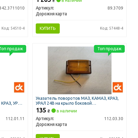
₴
в наличии
342.3711010
Артикул:
89.3709
Дорожня карта
КУПИТЬ
Код: 54510-4
Код: 57448-4
Топ продаж
Топ продаж
Указатель поворотов МАЗ, КАМАЗ, КРАЗ,
 КРАЗ, УРАЛ
УРАЛ 24В на крыло боковой
дополнительный желтый (ДК)
135
₴
в наличии
112.01.11
Артикул:
112.03.30
Дорожня карта