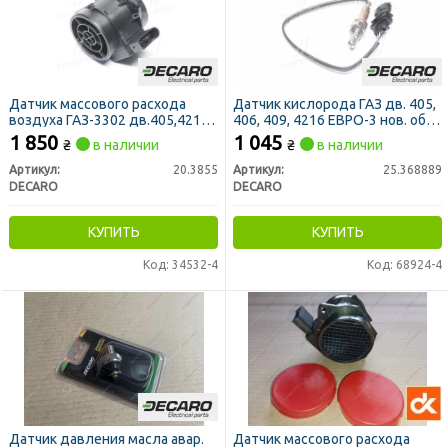
Датчик массового расхода
Датчик кислорода ГАЗ дв. 405,
воздуха ГАЗ-3302 дв.405,4216
406, 409, 4216 ЕВРО-3 нов. обр.
(DECARO)
(DECARO)
1 850
1 045
₴
в наличии
₴
в наличии
Артикул:
20.3855
Артикул:
25.368889
DECARO
DECARO
КУПИТЬ
КУПИТЬ
Код: 34532-4
Код: 68924-4
Датчик давления масла авар.
Датчик массового расхода