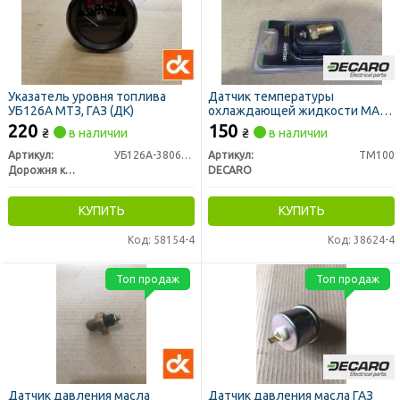
Указатель уровня топлива
Датчик температуры
УБ126А МТЗ, ГАЗ (ДК)
охлаждающей жидкости МАЗ,
ГАЗ, КРАЗ, ЗИЛ, МТЗ под болт
220
150
₴
в наличии
₴
в наличии
(DECARO)
Артикул:
УБ126А-3806010
Артикул:
ТМ100
Дорожня карта
DECARO
КУПИТЬ
КУПИТЬ
Код: 58154-4
Код: 38624-4
Топ продаж
Топ продаж
Датчик давления масла
Датчик давления масла ГАЗ