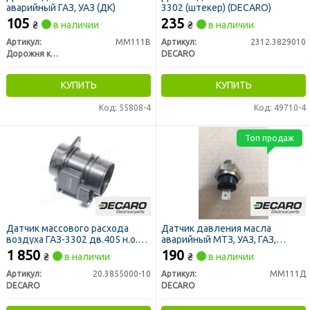
аварийный ГАЗ, УАЗ (ДК)
3302 (штекер) (DECARO)
105
235
₴
в наличии
₴
в наличии
Артикул:
ММ111В
Артикул:
2312.3829010
Дорожня карта
DECARO
КУПИТЬ
КУПИТЬ
Код: 55808-4
Код: 49710-4
Топ продаж
Датчик массового расхода
Датчик давления масла
воздуха ГАЗ-3302 дв.405 н.о.
аварийный МТЗ, УАЗ, ГАЗ,
Евро-2 (DECARO)
ТАВРИЯ, КАМАЗ, КРАЗ, МАЗ
1 850
190
₴
в наличии
₴
в наличии
(DECARO)
Артикул:
20.3855000-10
Артикул:
ММ111Д
DECARO
DECARO