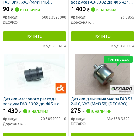
ГАЗ, ЗИЛ, УАЗ (ММ111В)
воздуха ГАЗ-3302 дв.405,4216
(DECARO)
<ДК>
90
1 400
₴
в наличии
₴
в наличии
Артикул:
6002.3829000
Артикул:
20.3855
DECARO
Дорожня карта
КУПИТЬ
КУПИТЬ
Код: 50541-4
Код: 37801-4
Топ продаж
Датчик массового расхода
Датчик давления масла ГАЗ 53,
воздуха ГАЗ-3302 дв.405 н.о.
2410, УАЗ (ММ358) (DECARO)
Евро-2 <ДК>
1 430
275
₴
в наличии
₴
в наличии
Артикул:
20.3855000-10
Артикул:
ММ358-3829010
Дорожня карта
DECARO