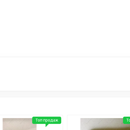
Топ продаж
Т