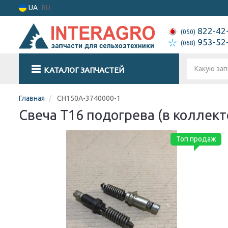
UA
RU
822-42
(050)
953-52
(068)
КАТАЛОГ ЗАПЧАСТЕЙ
Главная
СН150А-3740000-1
Свеча Т16 подогрева (в коллект
Топ продаж