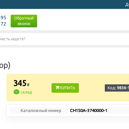
Д
-95
Обратный
-72
звонок
ор)
345
₴
КУПИТЬ
Код:
9836-
склад
Каталожный номер
СН150А-3740000-1