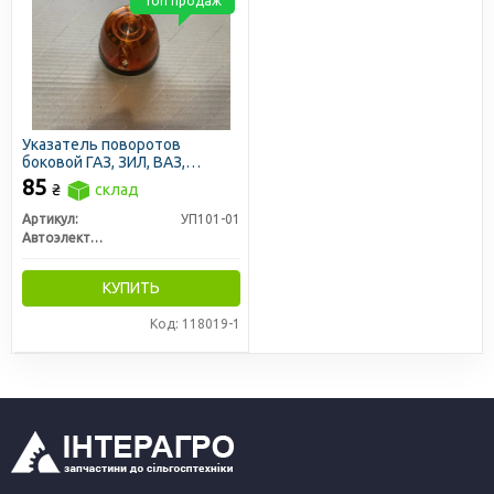
Топ продаж
Указатель поворотов
боковой ГАЗ, ЗИЛ, ВАЗ,
КАМАЗ, фонарь автопоезда
85
₴
склад
МТЗ 12/24V без лампы (пр-во
Автоэлектроаппаратура)
Артикул:
УП101-01
Автоэлектроаппаратура
КУПИТЬ
Код: 118019-1