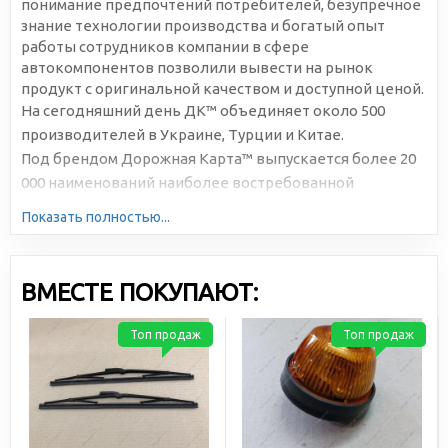
понимание предпочтений потребителей, безупречное
знание технологии производства и богатый опыт
работы сотрудников компании в сфере
автокомпонентов позволили вывести на рынок
продукт с оригинальной качеством и доступной ценой.
На сегодняшний день ДК™ объединяет около 500
производителей в Украине, Турции и Китае.
Под брендом Дорожная Карта™ выпускается более 20
000 наименований наиболее востребованной
автомобильной продукции. Большая серийность,
Показать полностью...
высокотехнологичное производство и отлаженная
логистика позволяют снижать себестоимость и делать
цены доступными для всех участников рынка.
ВМЕСТЕ ПОКУПАЮТ:
Топ продаж
Топ продаж