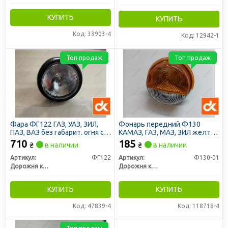
КУПИТЬ
КУПИТЬ
Код: 33903-4
Код: 12942-1
Топ продаж
Топ продаж
Фара ФГ122 ГАЗ, УАЗ, ЗИЛ,
Фонарь передний Ф130
ПАЗ, ВАЗ без габарит. огня с
КАМАЗ, ГАЗ, МАЗ, ЗИЛ желто/
галаген. лампой 12В (ДК)
белый с лампами (пласт.
710
185
₴
в наличии
₴
в наличии
корпус) (ДК)
Артикул:
ФГ122
Артикул:
Ф130-01
Дорожня карта
Дорожня карта
КУПИТЬ
КУПИТЬ
Код: 47839-4
Код: 118718-4