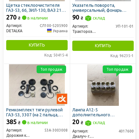
Щетка стеклоочистителя
Указатель поворота,
ГАЗ-53, 66, ЗИЛ-130, ВАЗ 2101
универсальный, фонарь
330мм (2 шт)
автопоезда без лампочки,
270
90
₴
в наличии
₴
склад
74х68 (пр-во Руслан-
Комплект)
Артикул:
СЛ100-5205900
Артикул:
УП-101-01
DETALKA
Украина
Тракторозапчасть г. Ромны
КУПИТЬ
КУПИТЬ
Код: 50415-4
Код: 96235-1
Топ продаж
Топ продаж
Ремкомплект тяги рулевой
Лампа А12-5
ГАЗ-53, 3307 (на 2 пальца,
дополнительного
полный) ПРЕМИУМ (ДК)
освещения 12V 5W BA15S
385
20
₴
в наличии
₴
склад
(пр-во Диалуч)
Артикул:
53А-3003008
Артикул:
4017600
Дорожня карта
Диалуч- г.Москва