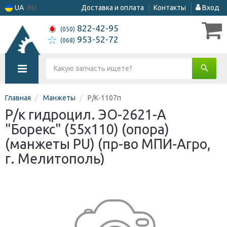
UA
RU
Доставка и оплата
Контакты
Вход
822-42-95
(050)
953-52-72
(068)
Главная
Манжеты
Р/К-1107п
Р/к гидроцил. ЭО-2621-А
"Борекс" (55х110) (опора)
(манжеты PU) (пр-во МПИ-Агро,
г. Мелитополь)