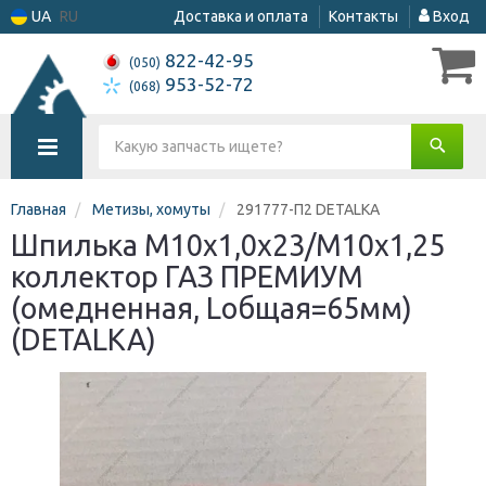
UA
RU
Доставка и оплата
Контакты
Вход
822-42-95
(050)
953-52-72
(068)
Главная
Метизы, хомуты
291777-П2 DETALKA
Шпилька М10х1,0х23/М10х1,25
коллектор ГАЗ ПРЕМИУМ
(омедненная, Lобщая=65мм)
(DETALKA)