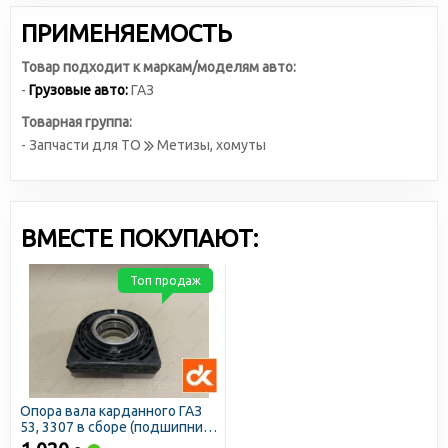
ПРИМЕНЯЕМОСТЬ
Товар подходит к маркам/моделям авто:
-
Грузовые авто:
ГАЗ
Товарная группа:
- Запчасти для ТО
Метизы, хомуты
ВМЕСТЕ ПОКУПАЮТ:
Топ продаж
Опора вала карданного ГАЗ
53, 3307 в сборе (подшипник
ДК) (ДК)