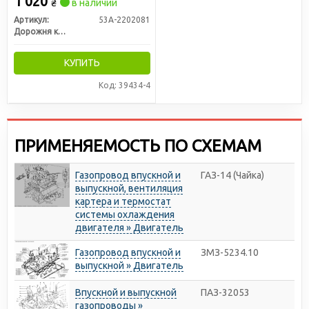
1 020
₴
в наличии
Артикул:
53А-2202081
Дорожня карта
КУПИТЬ
Код: 39434-4
ПРИМЕНЯЕМОСТЬ ПО СХЕМАМ
Газопровод впускной и
ГАЗ-14 (Чайка)
выпускной, вентиляция
картера и термостат
системы охлаждения
двигателя » Двигатель
Газопровод впускной и
ЗМЗ-5234.10
выпускной » Двигатель
Впускной и выпускной
ПАЗ-32053
газопроводы »