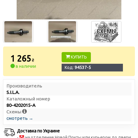
1 265
КУПИТЬ
₴
в наличии
Код:
94537-5
Производитель
S.I.L.A.
Каталожный номер
80-4202015-А
Схемы
смотреть →
Доставка по Украине
-
на отделение Новой Почты или курьером до двери