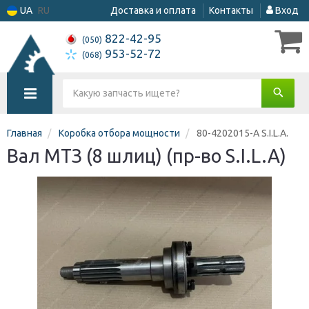
UA
RU
Доставка и оплата
Контакты
Вход
822-42-95
(050)
953-52-72
(068)
Главная
Коробка отбора мощности
80-4202015-А S.I.L.A.
Вал МТЗ (8 шлиц) (пр-во S.I.L.A)