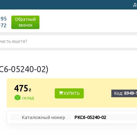
Д
-95
Обратный
-72
звонок
С6-05240-02)
475
₴
КУПИТЬ
Код:
8949-
склад
Каталожный номер
РКС6-05240-02