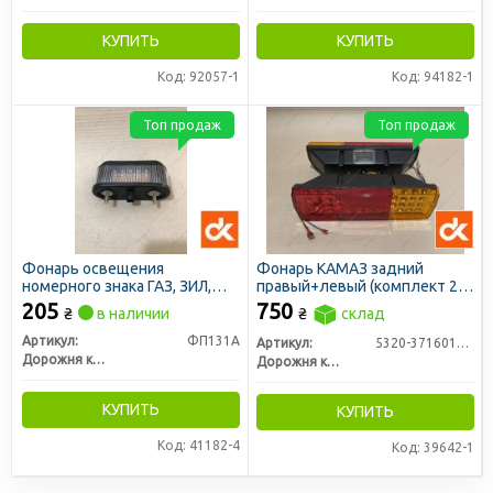
КУПИТЬ
КУПИТЬ
Код: 92057-1
Код: 94182-1
Топ продаж
Топ продаж
Фонарь освещения
Фонарь КАМАЗ задний
номерного знака ГАЗ, ЗИЛ,
правый+левый (комплект 2
МТЗ LED 12В светодиодный
шт нов. обр.) LED 24В (ДК)
205
750
₴
в наличии
₴
склад
(ДК)
Артикул:
ФП131А
Артикул:
5320-3716010/11-33
Дорожня карта
Дорожня карта
КУПИТЬ
КУПИТЬ
Код: 41182-4
Код: 39642-1