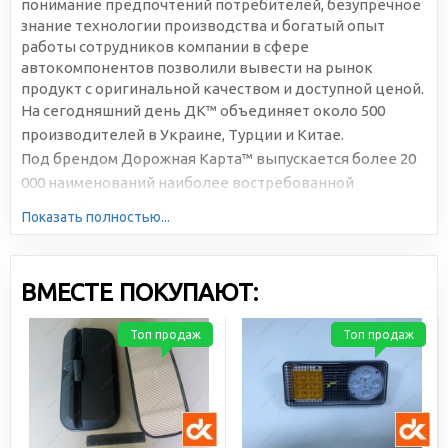
понимание предпочтений потребителей, безупречное
знание технологии производства и богатый опыт
работы сотрудников компании в сфере
автокомпонентов позволили вывести на рынок
продукт с оригинальной качеством и доступной ценой.
На сегодняшний день ДК™ объединяет около 500
производителей в Украине, Турции и Китае.
Под брендом Дорожная Карта™ выпускается более 20
000 наименований наиболее востребованной
автомобильной продукции. Большая серийность,
Показать полностью...
высокотехнологичное производство и отлаженная
логистика позволяют снижать себестоимость и делать
цены доступными для всех участников рынка.
ВМЕСТЕ ПОКУПАЮТ:
Топ продаж
Топ продаж