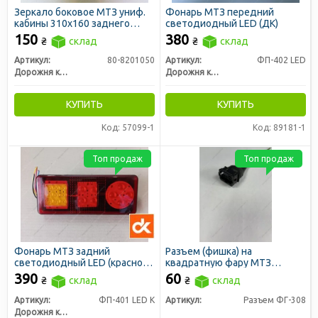
Зеркало боковое МТЗ униф.
Фонарь МТЗ передний
кабины 310х160 заднего
светодиодный LED (ДК)
вида (ДК)
150
380
₴
склад
₴
склад
Артикул:
80-8201050
Артикул:
ФП-402 LED
Дорожня карта
Дорожня карта
КУПИТЬ
КУПИТЬ
Код: 57099-1
Код: 89181-1
Топ продаж
Топ продаж
Фонарь МТЗ задний
Разъем (фишка) на
светодиодный LED (красное
квадратную фару МТЗ
стекло) (ДК)
ФГ-308
390
60
₴
склад
₴
склад
Артикул:
ФП-401 LED К
Артикул:
Разъем ФГ-308
Дорожня карта