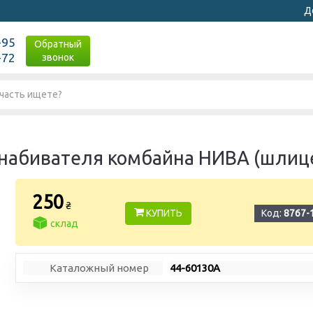
Д
-95
Обратный
-72
звонок
набивателя комбайна НИВА (шлиц
250
₴
КУПИТЬ
Код:
8767-
склад
Каталожный номер
44-60130А