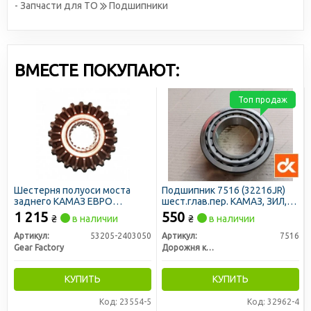
- Запчасти для ТО
Подшипники
ВМЕСТЕ ПОКУПАЮТ:
Топ продаж
Шестерня полуоси моста
Подшипник 7516 (32216JR)
заднего КАМАЗ ЕВРО
шест.глав.пер. КАМАЗ, ЗИЛ,
Z=20х22 (GF)
ступ.ЗИЛ <ДК>
1 215
550
₴
в наличии
₴
в наличии
Артикул:
53205-2403050
Артикул:
7516
Gear Factory
Дорожня карта
КУПИТЬ
КУПИТЬ
Код: 23554-5
Код: 32962-4