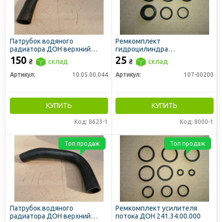
Патрубок водяного
Ремкомплект
радиатора ДОН верхний
гидроцилиндра
левый D=40
горизонтального
150
25
₴
склад
₴
склад
перемещения мотовила ДОН
32.180.16.000
Артикул:
10.05.00.044
Артикул:
107-00200
КУПИТЬ
КУПИТЬ
Код: 8623-1
Код: 8000-1
Топ продаж
Топ продаж
Патрубок водяного
Ремкомплект усилителя
радиатора ДОН верхний
потока ДОН 241.34.00.000