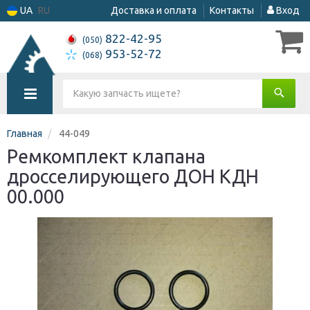
UA
RU
Доставка и оплата
Контакты
Вход
822-42-95
(050)
953-52-72
(068)
Главная
44-049
Ремкомплект клапана
дросселирующего ДОН КДН
00.000