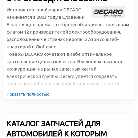
История торговой марки DECARO
начинается в 2003 году в Словении.
В настоящее время этот бренд объединяет под своим
флагом 12 производителей электрооборудования,
расположенных в странах Европы и Азии со штаб-
квартирой в Любляне.
Товары DECARO сочетают в себе оптимальное
соотношение цены и качества. В условиях высокой
конкуренции на рынке запасных частей
электрической группы Decaro удается создавать
новые востребованные линейки запасных частей
электрической группы для легковых и грузовых
Показать полностью...
автомобилей производства Европы, Азии и СНГ. Decaro
регулярно совершенствует ассортимент выпускаемой
продукции. Все детали проходят сертификацию по
международным стандартам: TUV, TS16949, ISO 9001, ISO
КАТАЛОГ ЗАПЧАСТЕЙ ДЛЯ
9002.
АВТОМОБИЛЕЙ К КОТОРЫМ