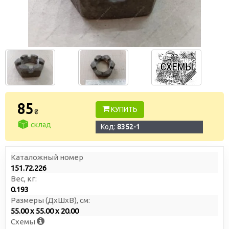
85
КУПИТЬ
₴
склад
Код:
8352-1
Каталожный номер
151.72.226
Вес, кг:
0.193
Размеры (ДxШxВ), см:
55.00 x 55.00 x 20.00
Схемы