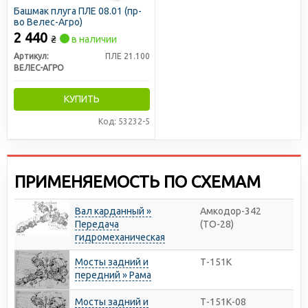
Башмак плуга ПЛЕ 08.01 (пр-
во Велес-Агро)
2 440
₴
в наличии
Артикул:
ПЛЕ 21.100
ВЕЛЕС-АГРО
КУПИТЬ
Код: 53232-5
ПРИМЕНЯЕМОСТЬ ПО СХЕМАМ
Вал карданный »
Амкодор-342
Передача
(ТО-28)
гидромеханическая
Мосты задний и
Т-151К
передний » Рама
Мосты задний и
Т-151К-08