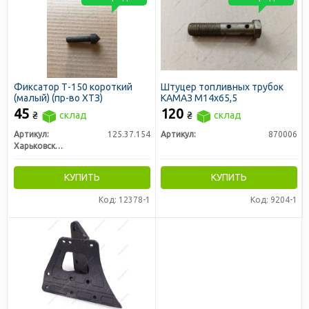
Фиксатор Т-150 короткий
Штуцер топливных трубок
(малый) (пр-во ХТЗ)
КАМАЗ М14х65,5
45
120
₴
склад
₴
склад
Артикул:
125.37.154
Артикул:
870006
Харьковский Тракторный Завод
КУПИТЬ
КУПИТЬ
Код: 12378-1
Код: 9204-1