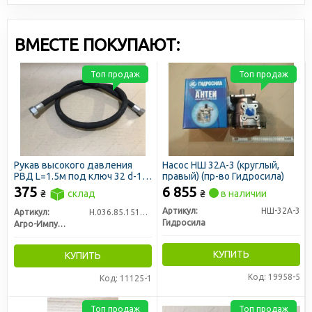
ВМЕСТЕ ПОКУПАЮТ:
Топ продаж
Топ продаж
Рукав высокого давления
Насос НШ 32А-3 (круглый,
РВД L=1.5м под ключ 32 d-16
правый) (пр-во Гидросила)
1SN (пр-во Агро-Импульс)
375
6 855
₴
склад
₴
в наличии
Артикул:
НШ-32А-3
Артикул:
Н.036.85.1510 1SN
Гидросила
Агро-Импульс
КУПИТЬ
КУПИТЬ
Код: 19958-5
Код: 11125-1
Топ продаж
Топ продаж