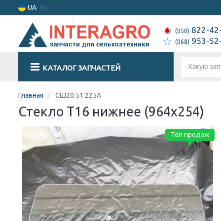
UA
RU
822-42
(050)
953-52
(068)
КАТАЛОГ ЗАПЧАСТЕЙ
Главная
СШ20.51.225А
Стекло Т16 нижнее (964х254)
Топ продаж