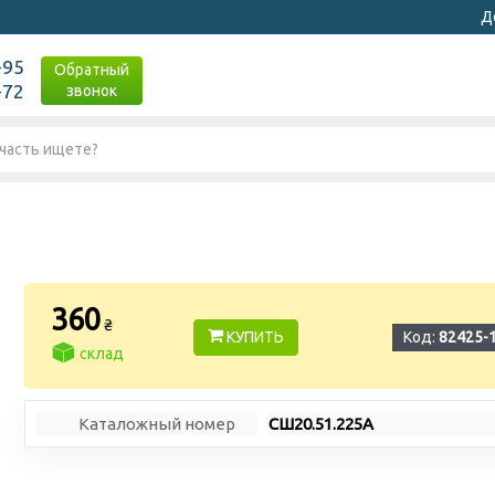
Д
-95
Обратный
-72
звонок
360
₴
КУПИТЬ
Код:
82425-
склад
Каталожный номер
СШ20.51.225А