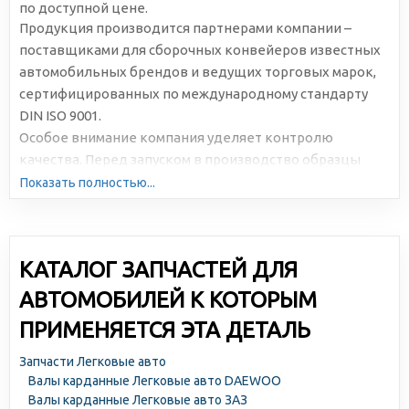
по доступной цене.
Продукция производится партнерами компании –
поставщиками для сборочных конвейеров известных
автомобильных брендов и ведущих торговых марок,
сертифицированных по международному стандарту
DIN ISO 9001.
Особое внимание компания уделяет контролю
качества. Перед запуском в производство образцы
подвергаются многократному и всестороннему
Показать полностью...
тестированию.
КАТАЛОГ ЗАПЧАСТЕЙ ДЛЯ
АВТОМОБИЛЕЙ К КОТОРЫМ
ПРИМЕНЯЕТСЯ ЭТА ДЕТАЛЬ
Запчасти Легковые авто
Валы карданные Легковые авто DAEWOO
Валы карданные Легковые авто ЗАЗ