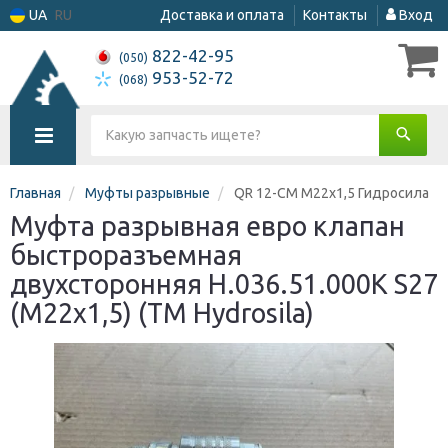
UA
RU
Доставка и оплата
Контакты
Вход
822-42-95
(050)
953-52-72
(068)
Главная
Муфты разрывные
QR 12-CM M22x1,5 Гидросила
Муфта разрывная евро клапан
быстроразъемная
двухсторонняя Н.036.51.000К S27
(М22х1,5) (ТМ Hydrosila)