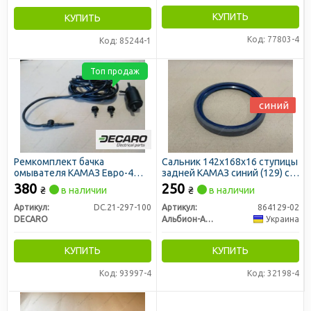
КУПИТЬ
КУПИТЬ
Код: 77803-4
Код: 85244-1
Топ продаж
синий
Ремкомплект бачка
Сальник 142х168х16 ступицы
омывателя КАМАЗ Евро-4
задней КАМАЗ синий (129) с
(DECARO)
пружиной (пр-во Украина)
380
250
₴
в наличии
₴
в наличии
Артикул:
DC.21-297-100
Артикул:
864129-02
DECARO
Альбион-Авто
Украина
КУПИТЬ
КУПИТЬ
Код: 93997-4
Код: 32198-4